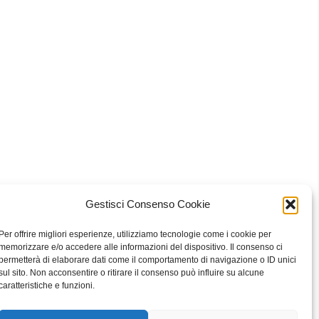
Gestisci Consenso Cookie
 Bari
Per offrire migliori esperienze, utilizziamo tecnologie come i cookie per
memorizzare e/o accedere alle informazioni del dispositivo. Il consenso ci
permetterà di elaborare dati come il comportamento di navigazione o ID unici
sul sito. Non acconsentire o ritirare il consenso può influire su alcune
eavour to keep the information up to date and correct, we make no
caratteristiche e funzioni.
he website or the information, products, services, or related graphics
ly at your own risk.