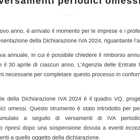
Versamenti periodici omess
uovo anno, è arrivato il momento per le imprese e i prof
resentazione della Dichiarazione IVA 2024, riguardante l’
va annuale, in cui è possibile chiedere il rimborso annu
 e il 30 aprile di ciascun anno. L’Agenzia delle Entrate 
oni necessarie per completare questo processo in conform
le della Dichiarazione IVA 2024 è il quadro VQ, proget
ici omessi. Questo strumento è stato introdotto per per
umulato a seguito di versamenti di IVA periodic
ripresi dopo una sospensione dovuta a eventi eccezion
denti a quello oggetto della dichiarazione.