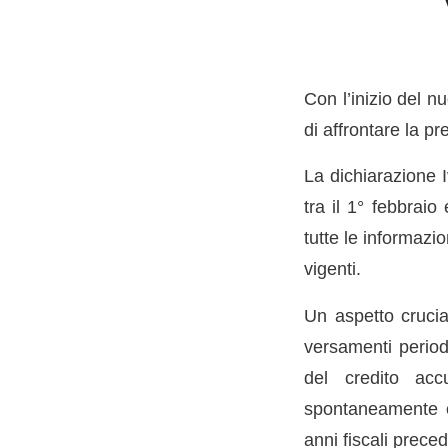
Con l’inizio del n
di affrontare la p
La dichiarazione I
tra il 1° febbraio
tutte le informazi
vigenti.
Un aspetto crucia
versamenti period
del credito acc
spontaneamente o 
anni fiscali prece