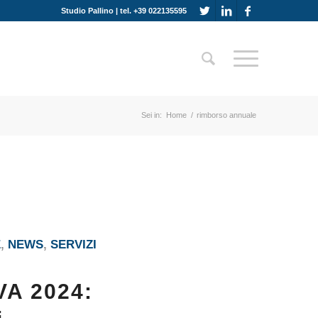
Studio Pallino | tel. +39 022135595
Sei in:
Home
/
rimborso annuale
E
,
NEWS
,
SERVIZI
VA 2024: