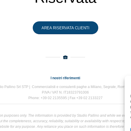
AREA RISERVATA CLIENTI
I nostri riferimenti
io Pallino Srl STP | Commercialisti e consulenti paghe a Milano, Segrate, Roma e
P.IVA / VAT N. IT18323791006
Phone: +39 02 2135595 | Fax +39 02 2133227
tion purposes only. The information is provided by Studio Pallino and while we end
the completeness, accuracy, reliability, suitability or availability with respect to t
bsite for any purpose. Any reliance you place on such information is therefore strict