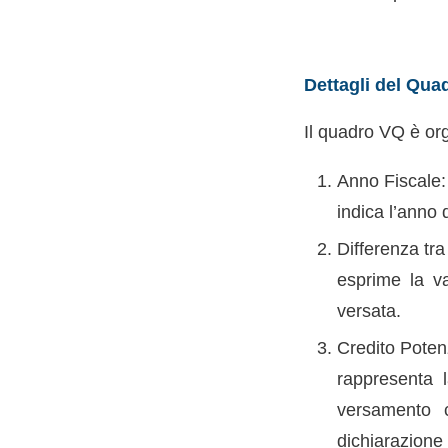
Dettagli del Quad
Il quadro VQ è org
Anno Fiscale:
indica l’anno 
Differenza tr
esprime la va
versata.
Credito Poten
rappresenta l
versamento c
dichiarazione