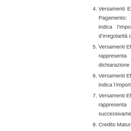
Versamenti Eff
Pagamento:
indica l’imp
d’irregolarità
Versamenti Ef
rappresenta
dichiarazione 
Versamenti Eff
indica l’impor
Versamenti Ef
rappresenta 
successivamen
Credito Matur