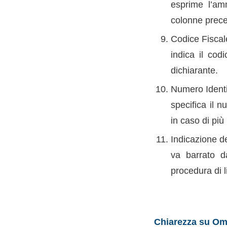
esprime l’am
colonne prece
Codice Fiscal
indica il cod
dichiarante.
Numero Identi
specifica il n
in caso di più
Indicazione de
va barrato da
procedura di l
Chiarezza su Om