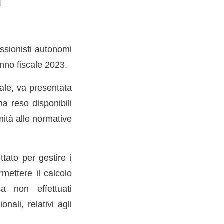
i
essionisti autonomi
anno fiscale 2023.
ale, va presentata
ha reso disponibili
ità alle normative
tato per gestire i
mettere il calcolo
a non effettuati
ali, relativi agli