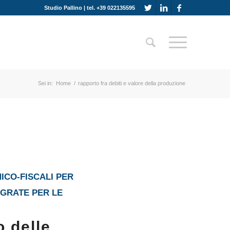
Studio Pallino | tel. +39 022135595
Sei in:
Home
/
rapporto fra debiti e valore della produzione
ICO-FISCALI PER
EGRATE PER LE
o delle