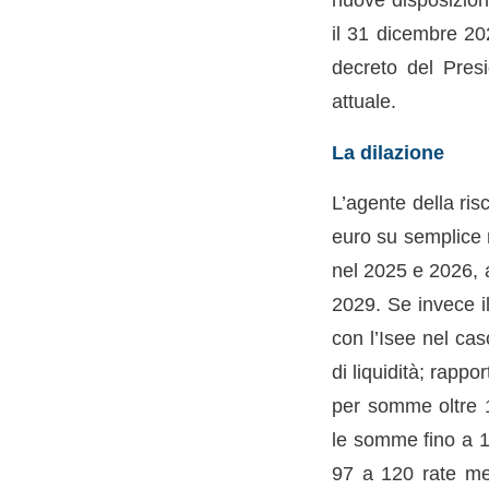
il 31 dicembre 202
decreto del Pres
attuale.
La dilazione
L’agente della ris
euro su semplice r
nel 2025 e 2026, a
2029. Se invece il
con l’Isee nel caso
di liquidità; rappo
per somme oltre 1
le somme fino a 1
97 a 120 rate men