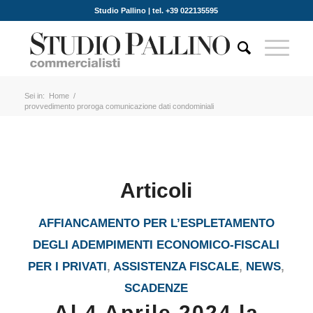
Studio Pallino | tel. +39 022135595
Sei in:
Home
/
provvedimento proroga comunicazione dati condominiali
Articoli
AFFIANCAMENTO PER L’ESPLETAMENTO
DEGLI ADEMPIMENTI ECONOMICO-FISCALI
PER I PRIVATI
,
ASSISTENZA FISCALE
,
NEWS
,
SCADENZE
Al 4 Aprile 2024 la