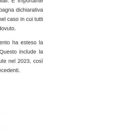
iali. È importante
pagna dichiarativa
l caso in cui tutti
dovuto.
ento ha esteso la
 Questo include la
ute nel 2023, così
ecedenti.