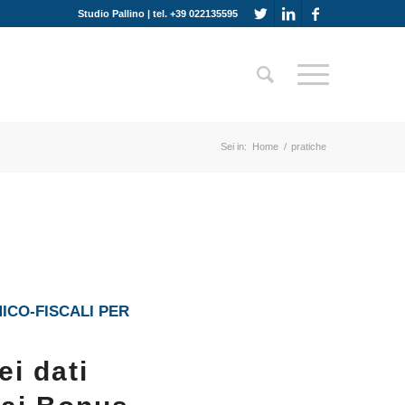
Studio Pallino | tel. +39 022135595
Sei in:
Home
/
pratiche
ICO-FISCALI PER
ei dati