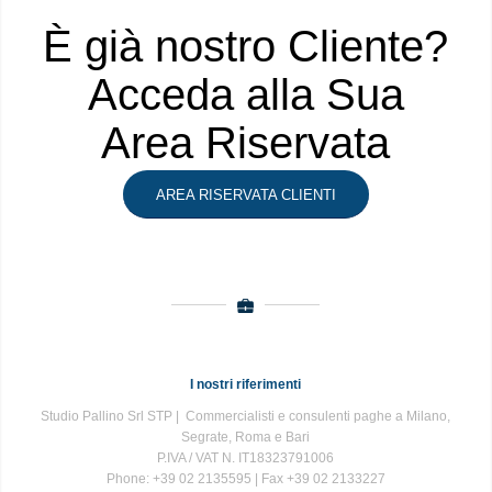
È già nostro Cliente?
Acceda alla Sua
Area Riservata
AREA RISERVATA CLIENTI
I nostri riferimenti
Studio Pallino Srl STP | Commercialisti e consulenti paghe a Milano,
Segrate, Roma e Bari
P.IVA / VAT N. IT18323791006
Phone: +39 02 2135595 | Fax +39 02 2133227