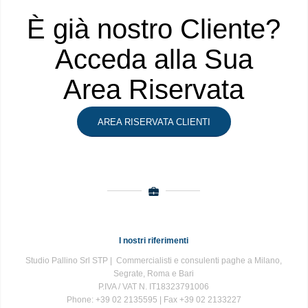
È già nostro Cliente?
Acceda alla Sua
Area Riservata
AREA RISERVATA CLIENTI
I nostri riferimenti
Studio Pallino Srl STP | Commercialisti e consulenti paghe a Milano,
Segrate, Roma e Bari
P.IVA / VAT N. IT18323791006
Phone: +39 02 2135595 | Fax +39 02 2133227