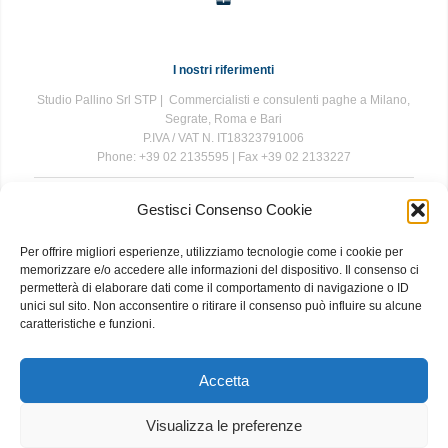
I nostri riferimenti
Studio Pallino Srl STP | Commercialisti e consulenti paghe a Milano,
Segrate, Roma e Bari
P.IVA / VAT N. IT18323791006
Phone: +39 02 2135595 | Fax +39 02 2133227
Gestisci Consenso Cookie
The information contained in this website is for general information
purposes only. The information is provided by Studio Pallino and
Per offrire migliori esperienze, utilizziamo tecnologie come i cookie per
while we endeavour to keep the information up to date and correct, we
memorizzare e/o accedere alle informazioni del dispositivo. Il consenso ci
make no representations or warranties of any kind, express or implied,
permetterà di elaborare dati come il comportamento di navigazione o ID
about the completeness, accuracy, reliability, suitability or availability
unici sul sito. Non acconsentire o ritirare il consenso può influire su alcune
with respect to the website or the information, products, services, or
caratteristiche e funzioni.
related graphics contained on the website for any purpose. Any
reliance you place on such information is therefore strictly at your own
risk.
Accetta
Visualizza le preferenze
About
|
Contact
|
Privacy and Cookie Policy