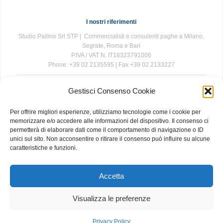
I nostri riferimenti
Studio Pallino Srl STP | Commercialisti e consulenti paghe a Milano,
Segrate, Roma e Bari
P.IVA / VAT N. IT18323791006
Phone: +39 02 2135595 | Fax +39 02 2133227
Gestisci Consenso Cookie
The information contained in this website is for general information
purposes only. The information is provided by Studio Pallino and
Per offrire migliori esperienze, utilizziamo tecnologie come i cookie per
while we endeavour to keep the information up to date and correct, we
memorizzare e/o accedere alle informazioni del dispositivo. Il consenso ci
make no representations or warranties of any kind, express or implied,
permetterà di elaborare dati come il comportamento di navigazione o ID
about the completeness, accuracy, reliability, suitability or availability
unici sul sito. Non acconsentire o ritirare il consenso può influire su alcune
with respect to the website or the information, products, services, or
caratteristiche e funzioni.
related graphics contained on the website for any purpose. Any
reliance you place on such information is therefore strictly at your own
risk.
Accetta
Visualizza le preferenze
About
|
Contact
|
Privacy and Cookie Policy
Privacy Policy