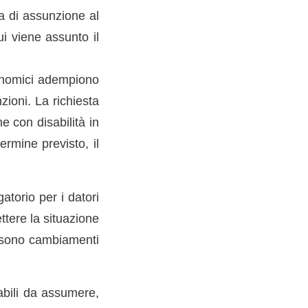
ta di assunzione al
i viene assunto il
economici adempiono
ioni. La richiesta
 con disabilità in
rmine previsto, il
atorio per i datori
ttere la situazione
i sono cambiamenti
abili da assumere,