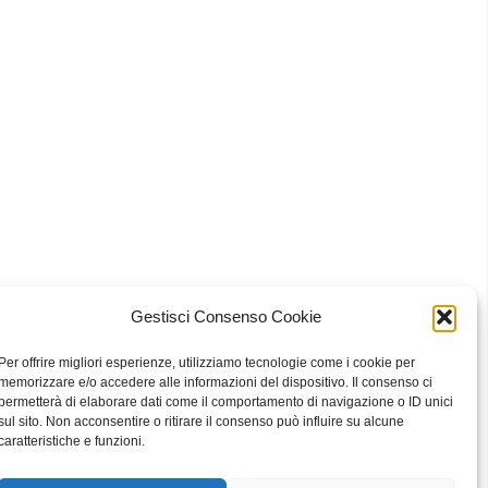
Gestisci Consenso Cookie
 Bari
Per offrire migliori esperienze, utilizziamo tecnologie come i cookie per
memorizzare e/o accedere alle informazioni del dispositivo. Il consenso ci
permetterà di elaborare dati come il comportamento di navigazione o ID unici
sul sito. Non acconsentire o ritirare il consenso può influire su alcune
eavour to keep the information up to date and correct, we make no
caratteristiche e funzioni.
he website or the information, products, services, or related graphics
ly at your own risk.