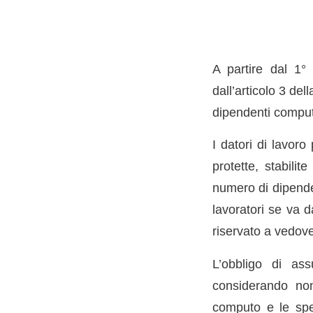
A partire dal 1° 
dall’articolo 3 de
dipendenti computa
I datori di lavoro
protette, stabilit
numero di dipende
lavoratori se va d
riservato a vedove
L’obbligo di ass
considerando non
computo e le spec