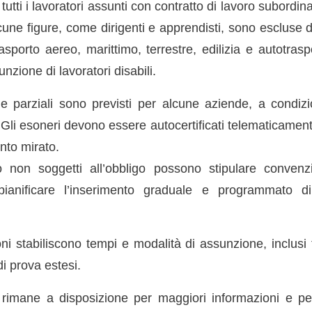
utti i lavoratori assunti con contratto di lavoro subordinat
cune figure, come dirigenti e apprendisti, sono escluse 
rasporto aereo, marittimo, terrestre, edilizia e autotras
unzione di lavoratori disabili.
i e parziali sono previsti per alcune aziende, a condiz
i. Gli esoneri devono essere autocertificati telematicamen
nto mirato.
o non soggetti all’obbligo possono stipulare convenzi
ianificare l’inserimento graduale e programmato di 
 stabiliscono tempi e modalità di assunzione, inclusi ti
di prova estesi.
o rimane a disposizione per maggiori informazioni e p