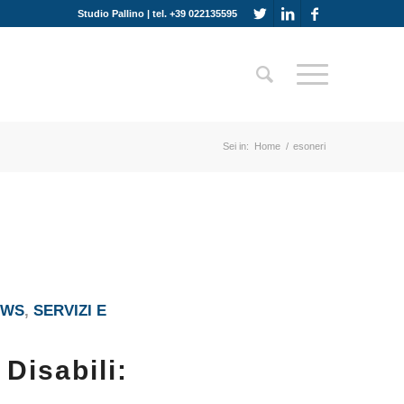
Studio Pallino | tel. +39 022135595
Sei in:
Home
/
esoneri
EWS
,
SERVIZI E
Disabili: