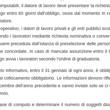
omputabili, il datore di lavoro deve presentare la richies
go entro 60 giorni dall’obbligo, ossia dal momento in cu
ratore.
 operativo, i datori di lavoro privati e gli enti pubblici 
ndo i lavoratori mediante richiesta nominativa o convenz
ere preceduta dall’istanza di preselezione delle persone
he concordate. In caso di mancata assunzione entro il te
go avvia i lavoratori secondo l’ordine di graduatoria.
tto informativo, entro il 31 gennaio di ogni anno, è obblig
 al collocamento obbligatorio. Le informazioni devono rifle
icembre dell’anno precedente e vanno inviate solo se c
invio.
base di computo e determinare il numero di soggetti dis