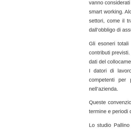
vanno considerati t
smart working. Al
settori, come il t
dall’obbligo di ass
Gli esoneri total
contributi previst
dati del collocame
I datori di lavor
competenti per p
nell’azienda.
Queste convenzioni
termine e periodi 
Lo studio Pallin