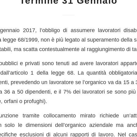
Termine 31 Gennaio
gennaio 2017, l’obbligo di assumere lavoratori disab
lla legge 68/1999, non è più legato al superamento della 
bili, ma scatta contestualmente al raggiungimento di tal
 pubblici e privati sono tenuti ad avere lavoratori appar
e dall’articolo 1 della legge 68. La quantità obbligator
nti, prevedendo un lavoratore se l’organico va da 15 a 
a 36 a 50 dipendenti, e il 7% dei lavoratori se sono più 
, orfani o profughi).
unzione tramite collocamento mirato richiede un’att
 solo le dimensioni dell’organico aziendale ma anc
ifiche esclusioni di alcuni rapporti di lavoro. Nel caso