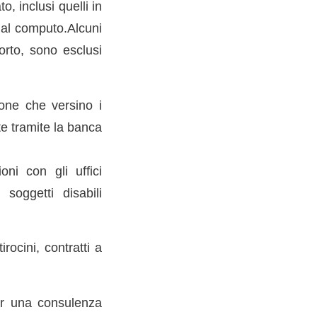
o, inclusi quelli in
dal computo.Alcuni
porto, sono esclusi
ione che versino i
te tramite la banca
oni con gli uffici
soggetti disabili
rocini, contratti a
er una consulenza