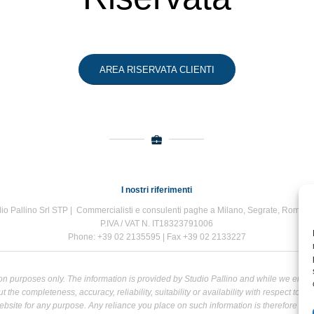
AREA RISERVATA CLIENTI
I nostri riferimenti
io Pallino Srl STP | Commercialisti e consulenti paghe a Milano, Segrate, Roma e
P.IVA / VAT N. IT18323791006
Phone: +39 02 2135595 | Fax +39 02 2133227
tion purposes only. The information is provided by Studio Pallino and while we end
the completeness, accuracy, reliability, suitability or availability with respect to t
bsite for any purpose. Any reliance you place on such information is therefore strict