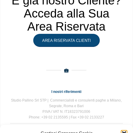
È già nostro Cliente?
Acceda alla Sua
Area Riservata
AREA RISERVATA CLIENTI
I nostri riferimenti
Studio Pallino Srl STP | Commercialisti e consulenti paghe a Milano,
Segrate, Roma e Bari
P.IVA / VAT N. IT18323791006
Phone: +39 02 2135595 | Fax +39 02 2133227