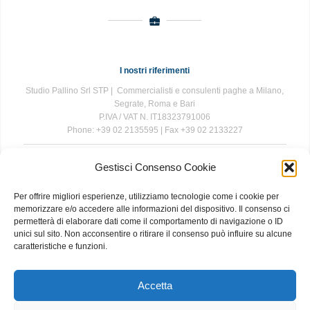
I nostri riferimenti
Studio Pallino Srl STP | Commercialisti e consulenti paghe a Milano,
Segrate, Roma e Bari
P.IVA / VAT N. IT18323791006
Phone: +39 02 2135595 | Fax +39 02 2133227
Gestisci Consenso Cookie
The information contained in this website is for general information
purposes only. The information is provided by Studio Pallino and
Per offrire migliori esperienze, utilizziamo tecnologie come i cookie per
while we endeavour to keep the information up to date and correct, we
memorizzare e/o accedere alle informazioni del dispositivo. Il consenso ci
make no representations or warranties of any kind, express or implied,
permetterà di elaborare dati come il comportamento di navigazione o ID
about the completeness, accuracy, reliability, suitability or availability
unici sul sito. Non acconsentire o ritirare il consenso può influire su alcune
with respect to the website or the information, products, services, or
caratteristiche e funzioni.
related graphics contained on the website for any purpose. Any
reliance you place on such information is therefore strictly at your own
risk.
Accetta