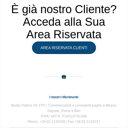
È già nostro Cliente?
Acceda alla Sua
Area Riservata
AREA RISERVATA CLIENTI
I nostri riferimenti
Studio Pallino Srl STP | Commercialisti e consulenti paghe a Milano,
Segrate, Roma e Bari
P.IVA / VAT N. IT18323791006
Phone: +39 02 2135595 | Fax +39 02 2133227