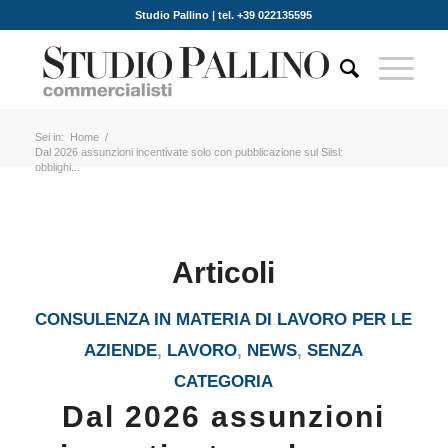
Studio Pallino | tel. +39 022135595
Sei in:
Home
/
Dal 2026 assunzioni incentivate solo con pubblicazione sul Siisl:
obblighi...
Articoli
CONSULENZA IN MATERIA DI LAVORO PER LE
AZIENDE
,
LAVORO
,
NEWS
,
SENZA
CATEGORIA
Dal 2026 assunzioni