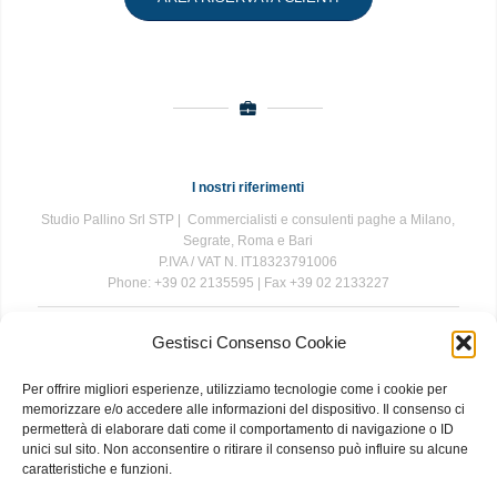
I nostri riferimenti
Studio Pallino Srl STP | Commercialisti e consulenti paghe a Milano,
Segrate, Roma e Bari
P.IVA / VAT N. IT18323791006
Phone: +39 02 2135595 | Fax +39 02 2133227
Gestisci Consenso Cookie
The information contained in this website is for general information
purposes only. The information is provided by Studio Pallino and
Per offrire migliori esperienze, utilizziamo tecnologie come i cookie per
while we endeavour to keep the information up to date and correct, we
memorizzare e/o accedere alle informazioni del dispositivo. Il consenso ci
make no representations or warranties of any kind, express or implied,
permetterà di elaborare dati come il comportamento di navigazione o ID
about the completeness, accuracy, reliability, suitability or availability
unici sul sito. Non acconsentire o ritirare il consenso può influire su alcune
with respect to the website or the information, products, services, or
caratteristiche e funzioni.
related graphics contained on the website for any purpose. Any