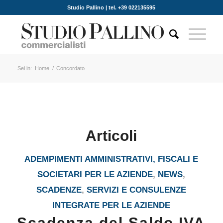
Studio Pallino | tel. +39 022135595
Sei in:
Home
/
Concordato
Articoli
ADEMPIMENTI AMMINISTRATIVI, FISCALI E
SOCIETARI PER LE AZIENDE
,
NEWS
,
SCADENZE
,
SERVIZI E CONSULENZE
INTEGRATE PER LE AZIENDE
Scadenza del Saldo IVA