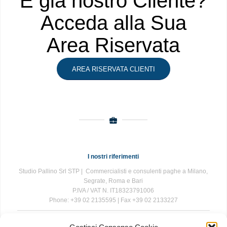
È già nostro Cliente?
Acceda alla Sua
Area Riservata
AREA RISERVATA CLIENTI
I nostri riferimenti
Studio Pallino Srl STP | Commercialisti e consulenti paghe a Milano,
Segrate, Roma e Bari
P.IVA / VAT N. IT18323791006
Phone: +39 02 2135595 | Fax +39 02 2133227