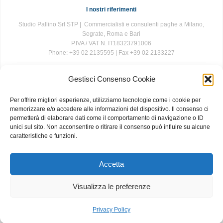
I nostri riferimenti
Studio Pallino Srl STP | Commercialisti e consulenti paghe a Milano,
Segrate, Roma e Bari
P.IVA / VAT N. IT18323791006
Phone: +39 02 2135595 | Fax +39 02 2133227
Gestisci Consenso Cookie
The information contained in this website is for general information
purposes only. The information is provided by Studio Pallino and
Per offrire migliori esperienze, utilizziamo tecnologie come i cookie per
while we endeavour to keep the information up to date and correct, we
memorizzare e/o accedere alle informazioni del dispositivo. Il consenso ci
make no representations or warranties of any kind, express or implied,
permetterà di elaborare dati come il comportamento di navigazione o ID
about the completeness, accuracy, reliability, suitability or availability
unici sul sito. Non acconsentire o ritirare il consenso può influire su alcune
with respect to the website or the information, products, services, or
caratteristiche e funzioni.
related graphics contained on the website for any purpose. Any
reliance you place on such information is therefore strictly at your own
risk.
Accetta
Visualizza le preferenze
About
|
Contact
|
Privacy and Cookie Policy
Privacy Policy