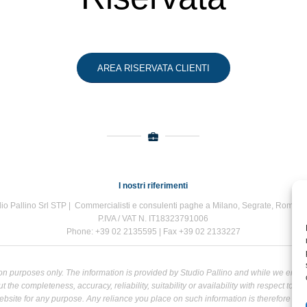
AREA RISERVATA CLIENTI
I nostri riferimenti
io Pallino Srl STP | Commercialisti e consulenti paghe a Milano, Segrate, Roma e
P.IVA / VAT N. IT18323791006
Phone: +39 02 2135595 | Fax +39 02 2133227
tion purposes only. The information is provided by Studio Pallino and while we end
the completeness, accuracy, reliability, suitability or availability with respect to t
bsite for any purpose. Any reliance you place on such information is therefore strict