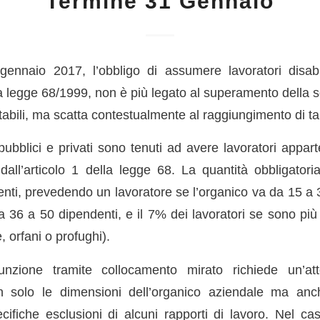
Termine 31 Gennaio
gennaio 2017, l’obbligo di assumere lavoratori disab
lla legge 68/1999, non è più legato al superamento della 
bili, ma scatta contestualmente al raggiungimento di tal
 pubblici e privati sono tenuti ad avere lavoratori appar
e dall’articolo 1 della legge 68. La quantità obbligator
nti, prevedendo un lavoratore se l’organico va da 15 a 
a 36 a 50 dipendenti, e il 7% dei lavoratori se sono più 
, orfani o profughi).
unzione tramite collocamento mirato richiede un’att
 solo le dimensioni dell’organico aziendale ma anc
ifiche esclusioni di alcuni rapporti di lavoro. Nel caso