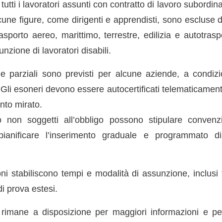
utti i lavoratori assunti con contratto di lavoro subordinat
cune figure, come dirigenti e apprendisti, sono escluse 
rasporto aereo, marittimo, terrestre, edilizia e autotras
unzione di lavoratori disabili.
i e parziali sono previsti per alcune aziende, a condiz
i. Gli esoneri devono essere autocertificati telematicamen
nto mirato.
o non soggetti all’obbligo possono stipulare convenzi
ianificare l’inserimento graduale e programmato di 
 stabiliscono tempi e modalità di assunzione, inclusi ti
di prova estesi.
o rimane a disposizione per maggiori informazioni e p