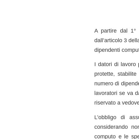
A partire dal 1° 
dall’articolo 3 de
dipendenti computa
I datori di lavoro
protette, stabilit
numero di dipende
lavoratori se va d
riservato a vedove
L’obbligo di ass
considerando non
computo e le spec