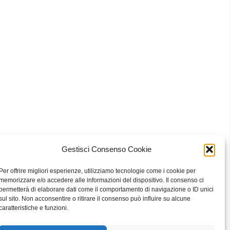
Gestisci Consenso Cookie
 Bari
Per offrire migliori esperienze, utilizziamo tecnologie come i cookie per
memorizzare e/o accedere alle informazioni del dispositivo. Il consenso ci
permetterà di elaborare dati come il comportamento di navigazione o ID unici
sul sito. Non acconsentire o ritirare il consenso può influire su alcune
eavour to keep the information up to date and correct, we make no
caratteristiche e funzioni.
he website or the information, products, services, or related graphics
ly at your own risk.