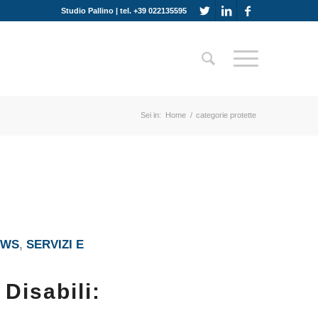
Studio Pallino | tel. +39 022135595
Sei in:
Home
/
categorie protette
EWS
,
SERVIZI E
Disabili: