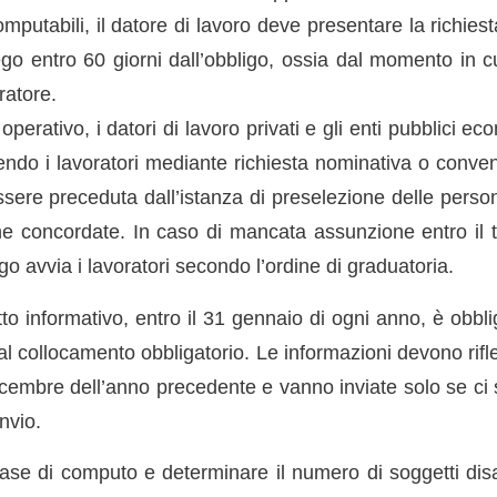
omputabili, il datore di lavoro deve presentare la richies
go entro 60 giorni dall’obbligo, ossia dal momento in cu
ratore.
 operativo, i datori di lavoro privati e gli enti pubblici 
ndo i lavoratori mediante richiesta nominativa o convenz
ere preceduta dall’istanza di preselezione delle persone
he concordate. In caso di mancata assunzione entro il te
go avvia i lavoratori secondo l’ordine di graduatoria.
tto informativo, entro il 31 gennaio di ogni anno, è obblig
 al collocamento obbligatorio. Le informazioni devono rifle
icembre dell’anno precedente e vanno inviate solo se c
invio.
base di computo e determinare il numero di soggetti dis