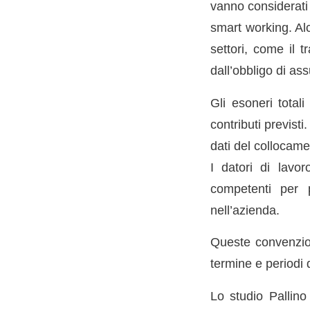
vanno considerati t
smart working. Al
settori, come il t
dall’obbligo di ass
Gli esoneri total
contributi previst
dati del collocame
I datori di lavor
competenti per p
nell’azienda.
Queste convenzioni
termine e periodi 
Lo studio Pallin