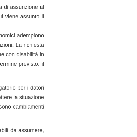
ta di assunzione al
i viene assunto il
economici adempiono
ioni. La richiesta
 con disabilità in
rmine previsto, il
atorio per i datori
ttere la situazione
i sono cambiamenti
abili da assumere,