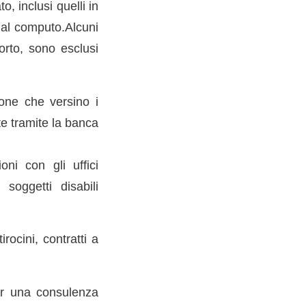
o, inclusi quelli in
dal computo.Alcuni
porto, sono esclusi
ione che versino i
te tramite la banca
oni con gli uffici
soggetti disabili
rocini, contratti a
er una consulenza