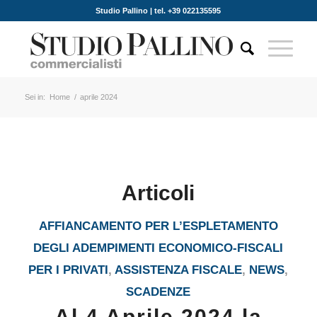
Studio Pallino | tel. +39 022135595
Sei in:
Home
/
aprile 2024
Articoli
AFFIANCAMENTO PER L’ESPLETAMENTO
DEGLI ADEMPIMENTI ECONOMICO-FISCALI
PER I PRIVATI
,
ASSISTENZA FISCALE
,
NEWS
,
SCADENZE
Al 4 Aprile 2024 la