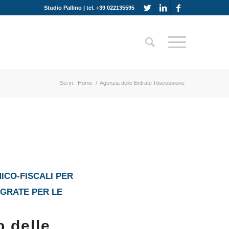
Studio Pallino | tel. +39 022135595
Sei in:
Home
/
Agenzia delle Entrate-Riscossione
ICO-FISCALI PER
EGRATE PER LE
o delle