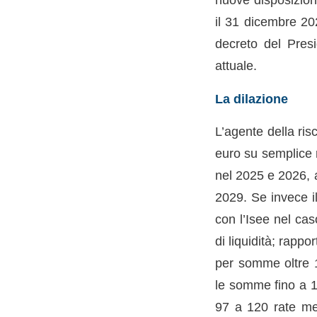
il 31 dicembre 202
decreto del Pres
attuale.
La dilazione
L’agente della ris
euro su semplice r
nel 2025 e 2026, a
2029. Se invece il
con l’Isee nel caso
di liquidità; rappo
per somme oltre 1
le somme fino a 1
97 a 120 rate men