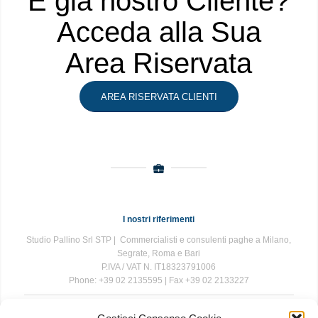
È già nostro Cliente?
Acceda alla Sua
Area Riservata
AREA RISERVATA CLIENTI
I nostri riferimenti
Studio Pallino Srl STP | Commercialisti e consulenti paghe a Milano,
Segrate, Roma e Bari
P.IVA / VAT N. IT18323791006
Phone: +39 02 2135595 | Fax +39 02 2133227