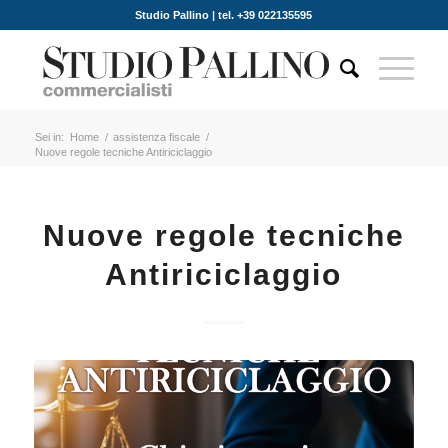
Studio Pallino | tel. +39 022135595
Sei in:
Home
/
assistenza fiscale
/
Nuove regole tecniche Antiriciclaggio
Nuove regole tecniche
Antiriciclaggio