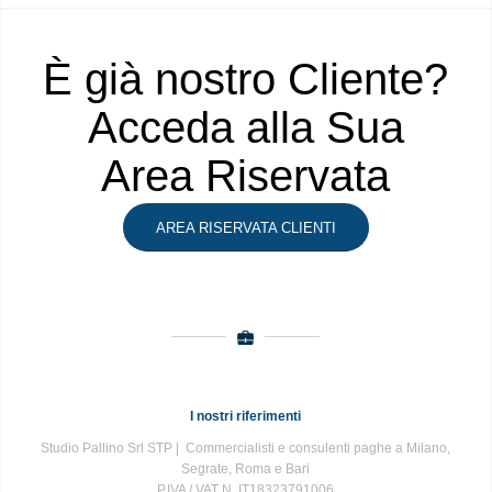
È già nostro Cliente?
Acceda alla Sua
Area Riservata
AREA RISERVATA CLIENTI
I nostri riferimenti
Studio Pallino Srl STP | Commercialisti e consulenti paghe a Milano,
Segrate, Roma e Bari
P.IVA / VAT N. IT18323791006