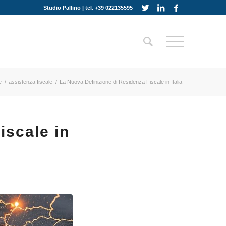
Studio Pallino | tel. +39 022135595
e
/
assistenza fiscale
/
La Nuova Definizione di Residenza Fiscale in Italia
iscale in