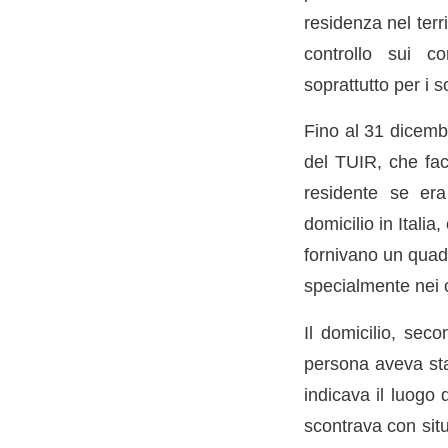
residenza nel terr
controllo sui c
soprattutto per i s
Fino al 31 dicembr
del TUIR, che face
residente se era 
domicilio in Itali
fornivano un quad
specialmente nei c
Il domicilio, seco
persona aveva stab
indicava il luogo 
scontrava con sit