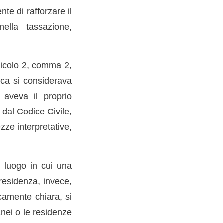
te di rafforzare il
ella tassazione,
rticolo 2, comma 2,
sica si considerava
e aveva il proprio
 dal Codice Civile,
ze interpretative,
l luogo in cui una
 residenza, invece,
camente chiara, si
nei o le residenze