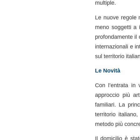
multiple.
Le nuove regole
meno soggetti a in
profondamente il c
internazionali e i
sul territorio italia
Le Novità
Con l’entrata in 
approccio più art
familiari. La prin
territorio italian
metodo più concret
Il domicilio è sta