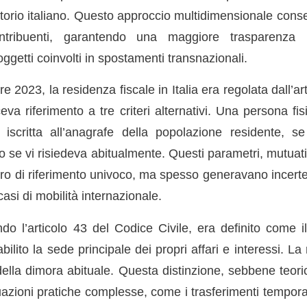
itorio italiano. Questo approccio multidimensionale consen
ontribuenti, garantendo una maggiore trasparenza n
oggetti coinvolti in spostamenti transnazionali.
e 2023, la residenza fiscale in Italia era regolata dall’a
va riferimento a tre criteri alternativi. Una persona fi
iscritta all’anagrafe della popolazione residente, s
a, o se vi risiedeva abitualmente. Questi parametri, mutuati
ro di riferimento univoco, ma spesso generavano incertez
asi di mobilità internazionale.
ndo l’articolo 43 del Codice Civile, era definito come i
ilito la sede principale dei propri affari e interessi. La
della dimora abituale. Questa distinzione, sebbene teori
uazioni pratiche complesse, come i trasferimenti tempora