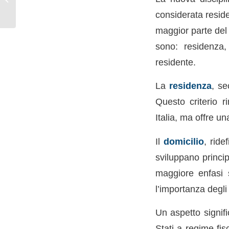
TFR: guida all’acconto
considerata residen
del...
maggior parte del 
sono: residenza, 
residente.
La
residenza
, se
Questo criterio r
Italia, ma offre un
Il
domicilio
, ride
sviluppano princip
maggiore enfasi s
l’importanza degli
Un aspetto signifi
Stati a regime fis