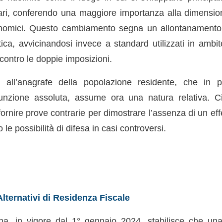
iari, conferendo una maggiore importanza alla dimensi
onomici. Questo cambiamento segna un allontanamento 
tica, avvicinandosi invece a standard utilizzati in ambi
contro le doppie imposizioni.
ione all’anagrafe della popolazione residente, che in
unzione assoluta, assume ora una natura relativa. Ci
ornire prove contrarie per dimostrare l’assenza di un ef
o le possibilità di difesa in casi controversi.
 Alternativi di Residenza Fiscale
na, in vigore dal 1° gennaio 2024, stabilisce che un