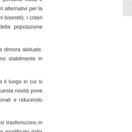
i alternativi per la
sestili). I criteri
 della popolazione
la dimora abituale.
ono stabilmente in
 il luogo in cui si
 Questa novità pone
ionali e riducendo
si trasferiscono in
on modificato dalla