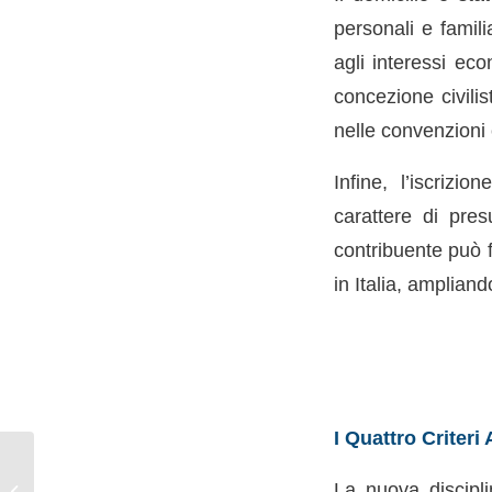
personali e famil
agli interessi ec
concezione civilis
nelle convenzioni 
Infine, l’iscriz
carattere di pres
contribuente può f
in Italia, ampliand
I Quattro Criteri
Imposta sostitutiva
sulla rivalutazione del
La nuova discipli