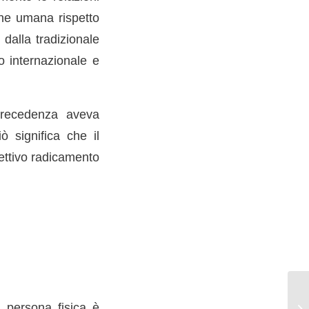
one umana rispetto
dalla tradizionale
to internazionale e
 precedenza aveva
ò significa che il
fettivo radicamento
a persona fisica è