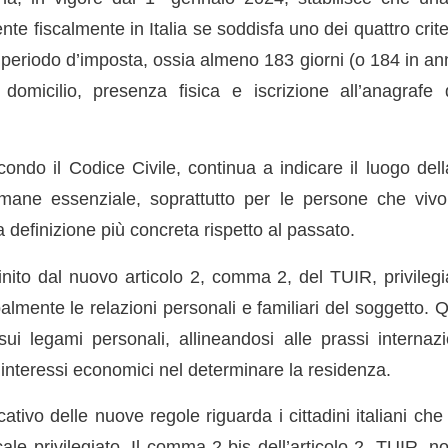
te fiscalmente in Italia se soddisfa uno dei quattro criter
periodo d’imposta, ossia almeno 183 giorni (o 184 in anni bi
domicilio, presenza fisica e iscrizione all’anagrafe
condo il Codice Civile, continua a indicare il luogo del
imane essenziale, soprattutto per le persone che viv
a definizione più concreta rispetto al passato.
finito dal nuovo articolo 2, comma 2, del TUIR, privilegia
almente le relazioni personali e familiari del soggetto.
ui legami personali, allineandosi alle prassi internaz
 interessi economici nel determinare la residenza.
cativo delle nuove regole riguarda i cittadini italiani che 
cale privilegiato. Il comma 2-bis dell’articolo 2, TUIR, n