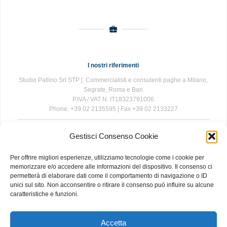
I nostri riferimenti
Studio Pallino Srl STP | Commercialisti e consulenti paghe a Milano,
Segrate, Roma e Bari
P.IVA / VAT N. IT18323791006
Phone: +39 02 2135595 | Fax +39 02 2133227
Gestisci Consenso Cookie
The information contained in this website is for general information
purposes only. The information is provided by Studio Pallino and
Per offrire migliori esperienze, utilizziamo tecnologie come i cookie per
while we endeavour to keep the information up to date and correct, we
memorizzare e/o accedere alle informazioni del dispositivo. Il consenso ci
make no representations or warranties of any kind, express or implied,
permetterà di elaborare dati come il comportamento di navigazione o ID
about the completeness, accuracy, reliability, suitability or availability
unici sul sito. Non acconsentire o ritirare il consenso può influire su alcune
with respect to the website or the information, products, services, or
caratteristiche e funzioni.
related graphics contained on the website for any purpose. Any
reliance you place on such information is therefore strictly at your own
risk.
Accetta