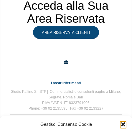
Acceda alla Sua
Area Riservata
AREA RISERVATA CLIENTI
I nostri riferimenti
Studio Pallino Srl STP | Commercialisti e consulenti paghe a Milano,
Segrate, Roma e Bari
P.IVA / VAT N. IT18323791006
Phone: +39 02 2135595 | Fax +39 02 2133227
Gestisci Consenso Cookie
The information contained in this website is for general information
purposes only. The information is provided by Studio Pallino and