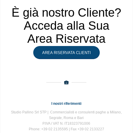
È già nostro Cliente?
Acceda alla Sua
Area Riservata
AREA RISERVATA CLIENTI
I nostri riferimenti
Studio Pallino Srl STP | Commercialisti e consulenti paghe a Milano,
Segrate, Roma e Bari
P.IVA / VAT N. IT18323791006
Phone: +39 02 2135595 | Fax +39 02 2133227