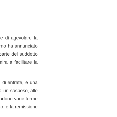
ne di agevolare la
verno ha annunciato
parte del suddetto
ra a facilitare la
i di entrate, e una
i in sospeso, allo
cludono varie forme
no, e la remissione