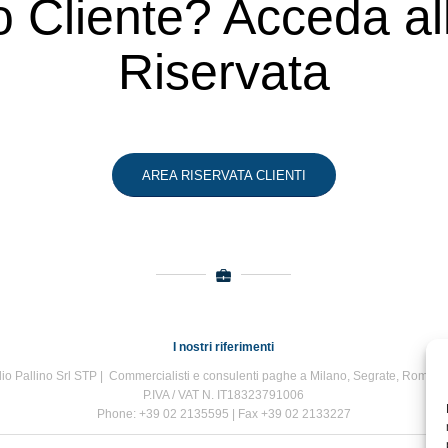
o Cliente? Acceda a
Riservata
AREA RISERVATA CLIENTI
I nostri riferimenti
io Pallino Srl STP | Commercialisti e consulenti paghe a Milano, Segrate, Roma e
P.IVA / VAT N. IT18323791006
Phone: +39 02 2135595 | Fax +39 02 2133227