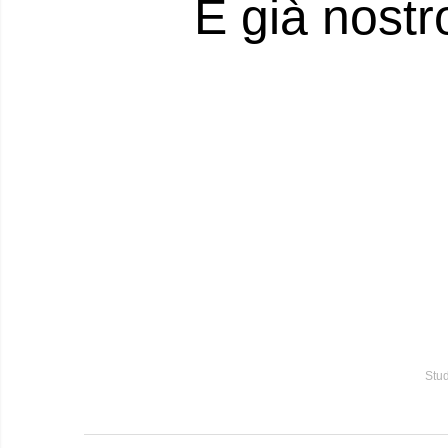
È già nostr
Stud