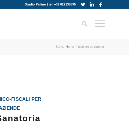
Studio Pallino | tel. +39 022135595
Sei in:
Home
/
udienze da remoto
ICO-FISCALI PER
 AZIENDE
Sanatoria