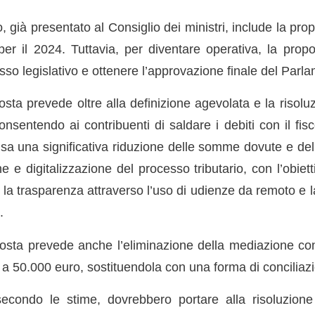
vo, già presentato al Consiglio dei ministri, include la pr
 per il 2024. Tuttavia, per diventare operativa, la pro
esso legislativo e ottenere l’approvazione finale del Parl
sta prevede oltre alla definizione agevolata e la risolu
consentendo ai contribuenti di saldare i debiti con il fis
usa una significativa riduzione delle somme dovute e del
 e digitalizzazione del processo tributario, con l’obiett
 la trasparenza attraverso l’uso di udienze da remoto e l
.
osta prevede anche l’eliminazione della mediazione con l
o a 50.000 euro, sostituendola con una forma di conciliaz
econdo le stime, dovrebbero portare alla risoluzione