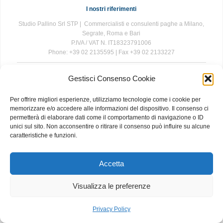
I nostri riferimenti
Studio Pallino Srl STP | Commercialisti e consulenti paghe a Milano,
Segrate, Roma e Bari
P.IVA / VAT N. IT18323791006
Phone: +39 02 2135595 | Fax +39 02 2133227
Gestisci Consenso Cookie
The information contained in this website is for general information
purposes only. The information is provided by Studio Pallino and
Per offrire migliori esperienze, utilizziamo tecnologie come i cookie per
while we endeavour to keep the information up to date and correct, we
memorizzare e/o accedere alle informazioni del dispositivo. Il consenso ci
make no representations or warranties of any kind, express or implied,
permetterà di elaborare dati come il comportamento di navigazione o ID
about the completeness, accuracy, reliability, suitability or availability
unici sul sito. Non acconsentire o ritirare il consenso può influire su alcune
with respect to the website or the information, products, services, or
caratteristiche e funzioni.
related graphics contained on the website for any purpose. Any
reliance you place on such information is therefore strictly at your own
risk.
Accetta
Visualizza le preferenze
About
|
Contact
|
Privacy and Cookie Policy
Privacy Policy