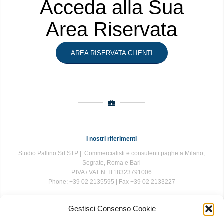
Acceda alla Sua
Area Riservata
AREA RISERVATA CLIENTI
I nostri riferimenti
Studio Pallino Srl STP | Commercialisti e consulenti paghe a Milano,
Segrate, Roma e Bari
P.IVA / VAT N. IT18323791006
Phone: +39 02 2135595 | Fax +39 02 2133227
Gestisci Consenso Cookie
The information contained in this website is for general information
purposes only. The information is provided by Studio Pallino and