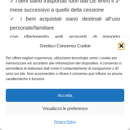
✓ i beni siano trasportati fuori dall’UE entro il 3°
mese successivo a quello della cessione
✓ i beni acquistati siano destinati all’uso
personale/familiare
con riferimento agli acquisti di importo
complessivo superiore a €154,94 (IVA
Gestisci Consenso Cookie
compresa). A partire dal 1/02/2024, tale limite
Per offrire migliori esperienze, utilizziamo tecnologie come i cookie per
viene ridotto a €70,00.
memorizzare e/o accedere alle informazioni del dispositivo. Il consenso ci
permetterà di elaborare dati come il comportamento di navigazione o ID
unici sul sito. Non acconsentire o ritirare il consenso può influire su alcune
ROTTAMAZIONE DEL MAGAZZINO (co. 78-
caratteristiche e funzioni.
84)
Gli esercenti attività d’impresa che non
Accetta
adottano gli IAS possono procedere:
Visualizza le preferenze
• per il periodo d’imposta in corso al 30/09/2023
(con esistenze iniziali al 1/01/2023, per le
Privacy Policy