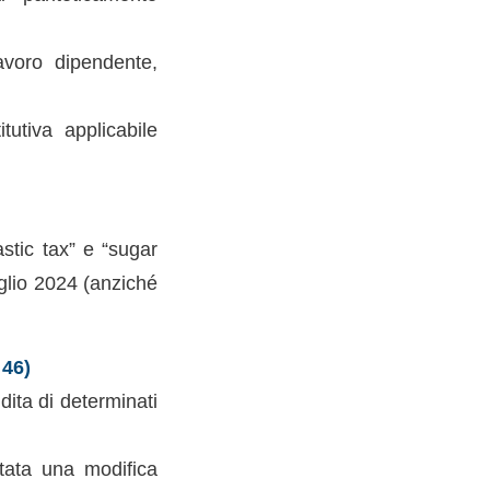
lavoro dipendente,
tutiva applicabile
astic tax” e “sugar
uglio 2024 (anziché
46)
dita di determinati
rtata una modifica