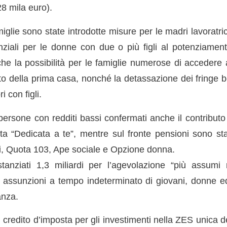
28 mila euro).
miglie sono state introdotte misure per le madri lavoratric
enziali per le donne con due o più figli al potenziamen
che la possibilità per le famiglie numerose di accedere
to della prima casa, nonché la detassazione dei fringe b
i con figli.
persone con redditi bassi confermati anche il contributo
arta “Dedicata a te”, mentre sul fronte pensioni sono st
oni, Quota 103, Ape sociale e Opzione donna.
tanziati 1,3 miliardi per l’agevolazione “più assum
 assunzioni a tempo indeterminato di giovani, donne ed
anza.
l credito d’imposta per gli investimenti nella ZES unica 