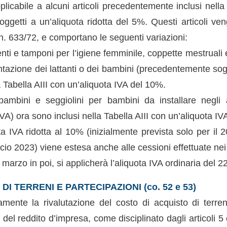
pplicabile a alcuni articoli precedentemente inclusi nella 
getti a un’aliquota ridotta del 5%. Questi articoli veng
n. 633/72, e comportano le seguenti variazioni:
nti e tamponi per l’igiene femminile, coppette mestruali e
entazione dei lattanti o dei bambini (precedentemente sog
a Tabella AIII con un’aliquota IVA del 10%.
ambini e seggiolini per bambini da installare negli 
IVA) ora sono inclusi nella Tabella AIII con un’aliquota I
ota IVA ridotta al 10% (inizialmente prevista solo per il 20
cio 2023) viene estesa anche alle cessioni effettuate ne
marzo in poi, si applicherà l’aliquota IVA ordinaria del 2
DI TERRENI E PARTECIPAZIONI (co. 52 e 53)
ente la rivalutazione del costo di acquisto di terren
ri del reddito d’impresa, come disciplinato dagli articoli 5