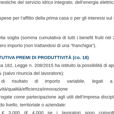
estiche del servizio idrico integrato, dell’energia elettr
ese per l’affitto della prima casa o per gli interessi sul 
la soglia (somma cumulativa di tutti i benefit fruiti ne
ero importo (non trattandosi di una “franchigia”).
UTIVA PREMI DI PRODUTTIVITÀ (co. 18)
a 182, Legge n. 208/2015 ha istituito la possibilità di a
% (salvo rinuncia del lavoratore):
 risultato di importo variabile, legati a
ività/qualità/efficienza/innovazione
gate come partecipazione agli utili dell’impresa discipl
do livello, territoriale o aziendale:
 € 3.000 (€ 4.000 se i lavoratori sono coinvolti