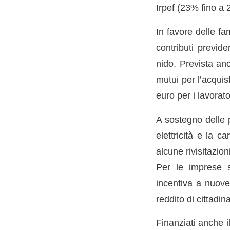
Irpef (23% fino a 
In favore delle fa
contributi previd
nido. Prevista an
mutui per l’acquis
euro per i lavorator
A sostegno delle 
elettricità e la c
alcune rivisitazi
Per le imprese s
incentiva a nuove
reddito di cittadin
Finanziati anche i