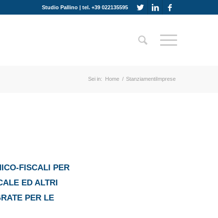
Studio Pallino | tel. +39 022135595
Sei in:
Home
/
StanziamentiImprese
ICO-FISCALI PER
CALE ED ALTRI
GRATE PER LE