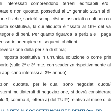
i interessati comprendono terreni edificabili e/o 
otate e non quotate, posseduti al 1° gennaio 2024 al di 
ne fisiche, società semplici/studi associati o enti non c
sta sostitutiva, la cui aliquota è fissata al 16% del va
ategorie di beni. Per quanto riguarda la perizia e il pag
essario adempiere ai seguenti obblighi:
everazione della perizia di stima;
’imposta sostitutiva in un’unica soluzione o come prim
porto (sulle 2ª e 3ª rate, con scadenza rispettivamente 
i applicano interessi al 3% annuo).
zioni quotate, per le quali sono negoziati quote/d
stemi multilaterali di negoziazione, si dovrà considerar
icolo 9, comma 4, lettera a) del TUIR) relativo al mese di
LA PEX AI SOGGETTI NON RESIDENTI (co. 59)