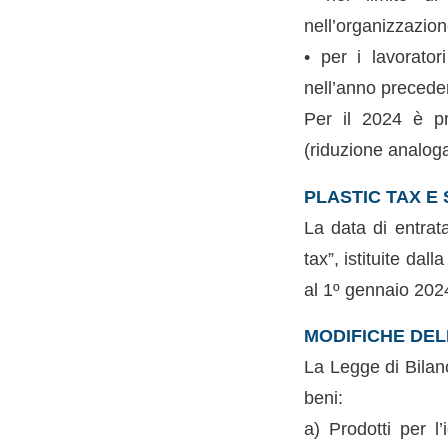
nell’organizzazion
• per i lavorator
nell’anno precede
Per il 2024 è pre
(riduzione analoga
PLASTIC TAX E 
La data di entrata
tax”, istituite da
al 1º gennaio 202
MODIFICHE DELL
La Legge di Bilanc
beni:
a) Prodotti per l