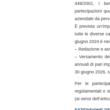
448/2001. I ben
partecipazioni qu
aziendale da perso
È prevista un’impo
tutte le diverse c
giugno 2024 è nec
– Redazione e ass
– Versamento dell
annuali di pari im
30 giugno 2026, s
Per le partecipa
regolamentati o si
(ai sensi dell’art
ESTENSIONE DEL