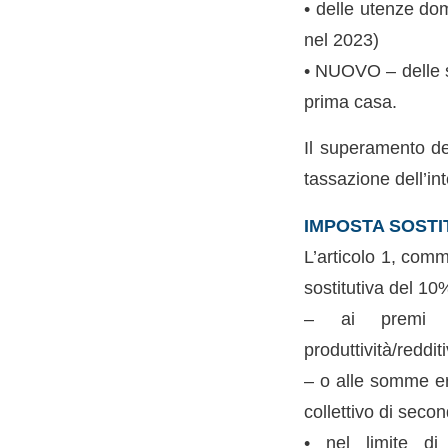
• delle utenze dom
nel 2023)
• NUOVO – delle sp
prima casa.
Il superamento del
tassazione dell’int
IMPOSTA SOSTIT
L’articolo 1, comm
sostitutiva del 10
– ai premi di
produttività/reddit
– o alle somme ero
collettivo di secon
• nel limite di