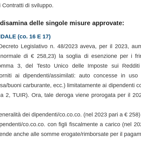
 Contratti di sviluppo.
 disamina delle singole misure approvate:
ALE (co. 16 E 17)
 Decreto Legislativo n. 48/2023 aveva, per il 2023, a
e normale di € 258,23) la soglia di esenzione per i fri
 comma 3, del Testo Unico delle Imposte sui Redditi
forniti ai dipendenti/assimilati: auto concesse in uso
esa/buoni carburante, ecc.) limitatamente ai dipendenti con
a 2, TUIR). Ora, tale deroga viene prorogata per il 20
generalità dei dipendenti/co.co.co. (nel 2023 pari a € 258)
ipendenti/co.co.co. con figli fiscalmente a carico (nel 2
tende anche alle somme erogate/rimborsate per il pagam