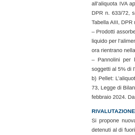
all’aliquota IVA a
DPR n. 633/72, sog
Tabella AIII, DPR 
– Prodotti assorbe
liquido per l’alim
ora rientrano nell
– Pannolini per b
soggetti al 5% di 
b) Pellet: L’aliqu
73, Legge di Bilan
febbraio 2024. Da 
RIVALUTAZIONE 
Si propone nuovam
detenuti al di fuo