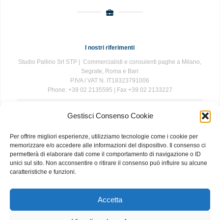
I nostri riferimenti
Studio Pallino Srl STP | Commercialisti e consulenti paghe a Milano,
Segrate, Roma e Bari
P.IVA / VAT N. IT18323791006
Phone: +39 02 2135595 | Fax +39 02 2133227
Gestisci Consenso Cookie
The information contained in this website is for general information
purposes only. The information is provided by Studio Pallino and
Per offrire migliori esperienze, utilizziamo tecnologie come i cookie per
while we endeavour to keep the information up to date and correct, we
memorizzare e/o accedere alle informazioni del dispositivo. Il consenso ci
make no representations or warranties of any kind, express or implied,
permetterà di elaborare dati come il comportamento di navigazione o ID
about the completeness, accuracy, reliability, suitability or availability
unici sul sito. Non acconsentire o ritirare il consenso può influire su alcune
with respect to the website or the information, products, services, or
caratteristiche e funzioni.
related graphics contained on the website for any purpose. Any
reliance you place on such information is therefore strictly at your own
risk.
Accetta