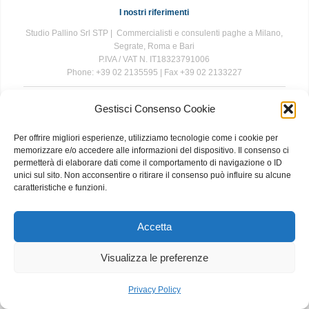
I nostri riferimenti
Studio Pallino Srl STP | Commercialisti e consulenti paghe a Milano,
Segrate, Roma e Bari
P.IVA / VAT N. IT18323791006
Phone: +39 02 2135595 | Fax +39 02 2133227
Gestisci Consenso Cookie
The information contained in this website is for general information
purposes only. The information is provided by Studio Pallino and
Per offrire migliori esperienze, utilizziamo tecnologie come i cookie per
while we endeavour to keep the information up to date and correct, we
memorizzare e/o accedere alle informazioni del dispositivo. Il consenso ci
make no representations or warranties of any kind, express or implied,
permetterà di elaborare dati come il comportamento di navigazione o ID
about the completeness, accuracy, reliability, suitability or availability
unici sul sito. Non acconsentire o ritirare il consenso può influire su alcune
with respect to the website or the information, products, services, or
caratteristiche e funzioni.
related graphics contained on the website for any purpose. Any
reliance you place on such information is therefore strictly at your own
risk.
Accetta
Visualizza le preferenze
About
|
Contact
|
Privacy and Cookie Policy
Privacy Policy