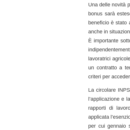
Una delle novità p
bonus sarà estes
beneficio è stato 
anche in situazion
È importante sott
indipendentemente 
lavoratrici agrico
un contratto a te
criteri per accede
La circolare INPS 
l’applicazione e l
rapporti di lavo
applicata l’esenzi
per cui gennaio s