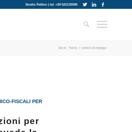
Studio Pallino | tel. +39 022135595
Sei in:
Home
/
settore di impiego
ICO-FISCALI PER
ioni per