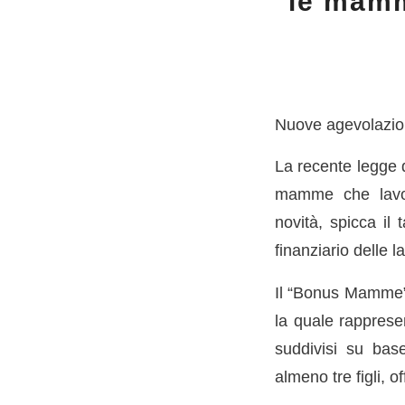
le mamm
Nuove agevolazion
La recente legge d
mamme che lavora
novità, spicca il
finanziario delle l
Il “Bonus Mamme” 
la quale rapprese
suddivisi su bas
almeno tre figli, 