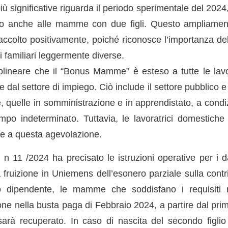
iù significative riguarda il periodo sperimentale del 2024, 
o anche alle mamme con due figli. Questo ampliament
accolto positivamente, poiché riconosce l’importanza del
i familiari leggermente diverse.
olineare che il “Bonus Mamme” è esteso a tutte le lavor
dal settore di impiego. Ciò include il settore pubblico e
le, quelle in somministrazione e in apprendistato, a con
mpo indeterminato. Tuttavia, le lavoratrici domestiche
re a questa agevolazione.
n 11 /2024 ha precisato le istruzioni operative per i da
a fruizione in Uniemens dell’esonero parziale sulla cont
ro dipendente, le mamme che soddisfano i requisiti r
one nella busta paga di Febbraio 2024, a partire dal pri
arà recuperato. In caso di nascita del secondo figlio 