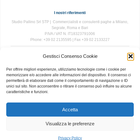
I nostri riferimenti
Studio Pallino Srl STP | Commercialisti e consulenti paghe a Milano,
Segrate, Roma e Bari
P.IVA / VAT N. IT18323791006
Phone: +39 02 2135595 | Fax +39 02 2133227
Gestisci Consenso Cookie
The information contained in this website is for general information
purposes only. The information is provided by Studio Pallino and
Per offrire migliori esperienze, utilizziamo tecnologie come i cookie per
while we endeavour to keep the information up to date and correct, we
memorizzare e/o accedere alle informazioni del dispositivo. Il consenso ci
make no representations or warranties of any kind, express or implied,
permetterà di elaborare dati come il comportamento di navigazione o ID
about the completeness, accuracy, reliability, suitability or availability
unici sul sito. Non acconsentire o ritirare il consenso può influire su alcune
with respect to the website or the information, products, services, or
caratteristiche e funzioni.
related graphics contained on the website for any purpose. Any
reliance you place on such information is therefore strictly at your own
risk.
Accetta
Visualizza le preferenze
About
|
Contact
|
Privacy and Cookie Policy
Privacy Policy