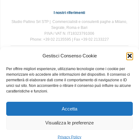
I nostri riferimenti
Studio Pallino Srl STP | Commercialisti e consulenti paghe a Milano,
Segrate, Roma e Bari
P.IVA / VAT N. IT18323791006
Phone: +39 02 2135595 | Fax +39 02 2133227
Gestisci Consenso Cookie
The information contained in this website is for general information
purposes only. The information is provided by Studio Pallino and
Per offrire migliori esperienze, utilizziamo tecnologie come i cookie per
while we endeavour to keep the information up to date and correct, we
memorizzare e/o accedere alle informazioni del dispositivo. Il consenso ci
make no representations or warranties of any kind, express or implied,
permetterà di elaborare dati come il comportamento di navigazione o ID
about the completeness, accuracy, reliability, suitability or availability
unici sul sito. Non acconsentire o ritirare il consenso può influire su alcune
with respect to the website or the information, products, services, or
caratteristiche e funzioni.
related graphics contained on the website for any purpose. Any
reliance you place on such information is therefore strictly at your own
risk.
Accetta
Visualizza le preferenze
About
|
Contact
|
Privacy and Cookie Policy
Privacy Policy