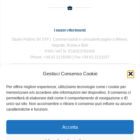
I nostri riferimenti
Studio Pallino Srl STP | Commercialisti e consulenti paghe a Milano,
Segrate, Roma e Bari
P.IVA / VAT N. IT18323791006
Phone: +39 02 2135595 | Fax +39 02 2133227
Gestisci Consenso Cookie
The information contained in this website is for general information
purposes only. The information is provided by Studio Pallino and
Per offrire migliori esperienze, utilizziamo tecnologie come i cookie per
while we endeavour to keep the information up to date and correct, we
memorizzare e/o accedere alle informazioni del dispositivo. Il consenso ci
make no representations or warranties of any kind, express or implied,
permetterà di elaborare dati come il comportamento di navigazione o ID
about the completeness, accuracy, reliability, suitability or availability
unici sul sito. Non acconsentire o ritirare il consenso può influire su alcune
with respect to the website or the information, products, services, or
caratteristiche e funzioni.
related graphics contained on the website for any purpose. Any
reliance you place on such information is therefore strictly at your own
risk.
Accetta