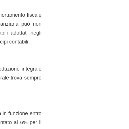
mortamento fiscale
nanziaria può non
li adottati negli
ipi contabili.
eduzione integrale
egrale trova sempre
a in funzione entro
ntato al 6% per il