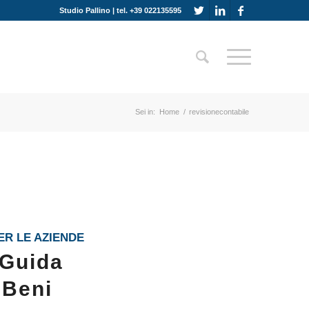
Studio Pallino | tel. +39 022135595
Sei in:
Home
/
revisionecontabile
ER LE AZIENDE
 Guida
 Beni