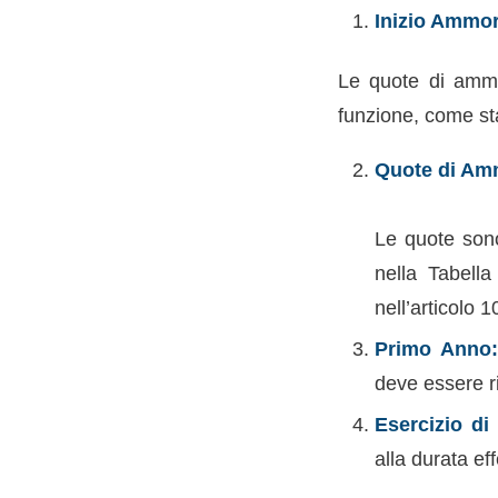
Inizio Ammo
Le quote di ammor
funzione, come sta
Quote di Am
Le quote sono
nella Tabell
nell’articolo
Primo Anno
deve essere r
Esercizio di
alla durata ef