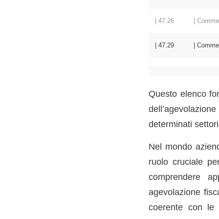
| 47.26 | Commercio a
| 47.29 | Commercio al
Questo elenco for
dell’agevolazion
determinati settor
Nel mondo azienda
ruolo cruciale per
comprendere appi
agevolazione fisc
coerente con le d