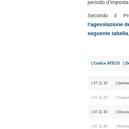
periodo d’imposta 
Secondo il Pro
l’agevolazione de
seguente tabella
| Codice AT
| 47.11.10 | Ipermer
| 47.11.20 | Superm
| 47.11.30 | Discount
| 47.11.40 | Minimercat