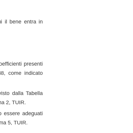
i il bene entra in
fficienti presenti
88, come indicato
isto dalla Tabella
ma 2, TUIR.
o essere adeguati
omma 5, TUIR.