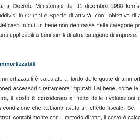
ta al Decreto Ministeriale del 31 dicembre 1988 fornisce
visi in Gruppi e Specie di attività, con l’obiettivo di a
 Nel caso in cui un bene non rientrasse nelle categorie p
ienti applicabili a beni simili di altre categorie di imprese.
mmortizzabili
 ammortizzabili è calcolato al lordo delle quote di ammo
oneri accessori direttamente imputabili al bene, come le
tre, il costo è considerato al netto delle rivalutazioni
a condizione che abbiano avuto un effetto fiscale. Se i 
trati contabilmente con il metodo diretto, il costo è calcol