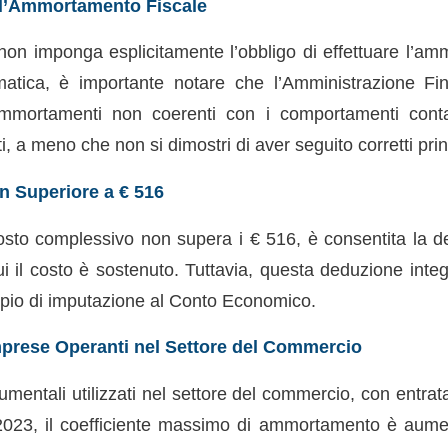
ll’Ammortamento Fiscale
on imponga esplicitamente l’obbligo di effettuare l’am
matica, è importante notare che l’Amministrazione Fi
ammortamenti non coerenti con i comportamenti contabi
, a meno che non si dimostri di aver seguito corretti princ
n Superiore a € 516
 costo complessivo non supera i € 516, è consentita la d
cui il costo è sostenuto. Tuttavia, questa deduzione int
cipio di imputazione al Conto Economico.
mprese Operanti nel Settore del Commercio
trumentali utilizzati nel settore del commercio, con entrat
 2023, il coefficiente massimo di ammortamento è aume