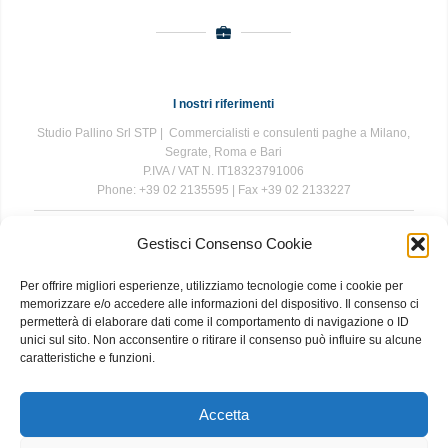
I nostri riferimenti
Studio Pallino Srl STP | Commercialisti e consulenti paghe a Milano,
Segrate, Roma e Bari
P.IVA / VAT N. IT18323791006
Phone: +39 02 2135595 | Fax +39 02 2133227
Gestisci Consenso Cookie
The information contained in this website is for general information
purposes only. The information is provided by Studio Pallino and
Per offrire migliori esperienze, utilizziamo tecnologie come i cookie per
while we endeavour to keep the information up to date and correct, we
memorizzare e/o accedere alle informazioni del dispositivo. Il consenso ci
make no representations or warranties of any kind, express or implied,
permetterà di elaborare dati come il comportamento di navigazione o ID
about the completeness, accuracy, reliability, suitability or availability
unici sul sito. Non acconsentire o ritirare il consenso può influire su alcune
with respect to the website or the information, products, services, or
caratteristiche e funzioni.
related graphics contained on the website for any purpose. Any
reliance you place on such information is therefore strictly at your own
risk.
Accetta