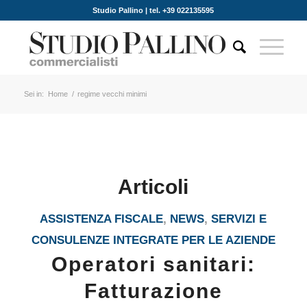
Studio Pallino | tel. +39 022135595
Sei in:
Home
/
regime vecchi minimi
Articoli
ASSISTENZA FISCALE
,
NEWS
,
SERVIZI E
CONSULENZE INTEGRATE PER LE AZIENDE
Operatori sanitari:
Fatturazione