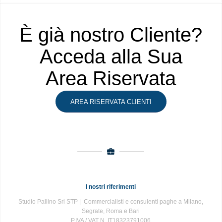
È già nostro Cliente?
Acceda alla Sua
Area Riservata
AREA RISERVATA CLIENTI
I nostri riferimenti
Studio Pallino Srl STP | Commercialisti e consulenti paghe a Milano,
Segrate, Roma e Bari
P.IVA / VAT N. IT18323791006