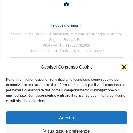
I nostri riferimenti
Studio Pallino Srl STP | Commercialisti e consulenti paghe a Milano,
Segrate, Roma e Bari
P.IVA / VAT N. IT18323791006
Phone: +39 02 2135595 | Fax +39 02 2133227
Gestisci Consenso Cookie
The information contained in this website is for general information
purposes only. The information is provided by Studio Pallino and
Per offrire migliori esperienze, utilizziamo tecnologie come i cookie per
while we endeavour to keep the information up to date and correct, we
memorizzare e/o accedere alle informazioni del dispositivo. Il consenso ci
make no representations or warranties of any kind, express or implied,
permetterà di elaborare dati come il comportamento di navigazione o ID
about the completeness, accuracy, reliability, suitability or availability
unici sul sito. Non acconsentire o ritirare il consenso può influire su alcune
with respect to the website or the information, products, services, or
caratteristiche e funzioni.
related graphics contained on the website for any purpose. Any
reliance you place on such information is therefore strictly at your own
risk.
Accetta
Visualizza le preferenze
About
|
Contact
|
Privacy and Cookie Policy