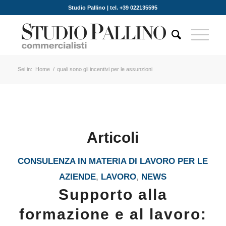
Studio Pallino | tel. +39 022135595
Sei in:
Home
/
quali sono gli incentivi per le assunzioni
Articoli
CONSULENZA IN MATERIA DI LAVORO PER LE
AZIENDE
,
LAVORO
,
NEWS
Supporto alla
formazione e al lavoro: