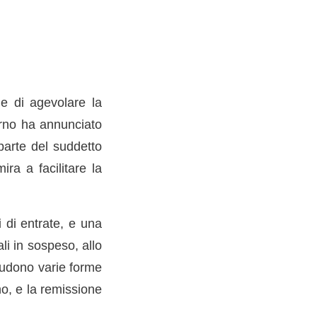
ne di agevolare la
verno ha annunciato
parte del suddetto
ra a facilitare la
i di entrate, e una
i in sospeso, allo
cludono varie forme
no, e la remissione