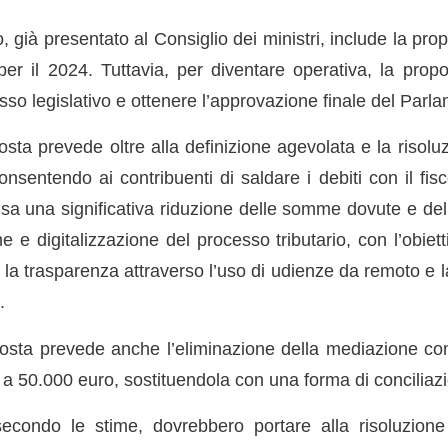
vo, già presentato al Consiglio dei ministri, include la pr
 per il 2024. Tuttavia, per diventare operativa, la pro
esso legislativo e ottenere l’approvazione finale del Parl
sta prevede oltre alla definizione agevolata e la risolu
consentendo ai contribuenti di saldare i debiti con il fis
usa una significativa riduzione delle somme dovute e del
 e digitalizzazione del processo tributario, con l’obiett
 la trasparenza attraverso l’uso di udienze da remoto e l
.
osta prevede anche l’eliminazione della mediazione con l
o a 50.000 euro, sostituendola con una forma di conciliaz
econdo le stime, dovrebbero portare alla risoluzione