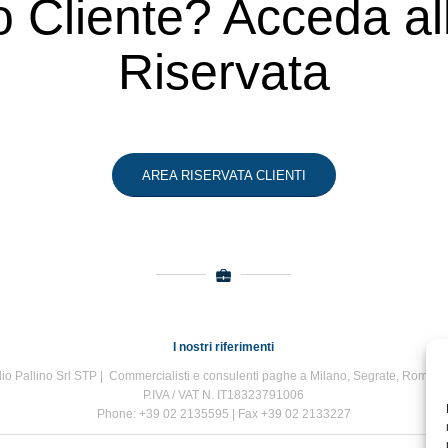
o Cliente? Acceda a
Riservata
AREA RISERVATA CLIENTI
I nostri riferimenti
io Pallino Srl STP | Commercialisti e consulenti paghe a Milano, Segrate, Roma e
P.IVA / VAT N. IT18323791006
Phone: +39 02 2135595 | Fax +39 02 2133227