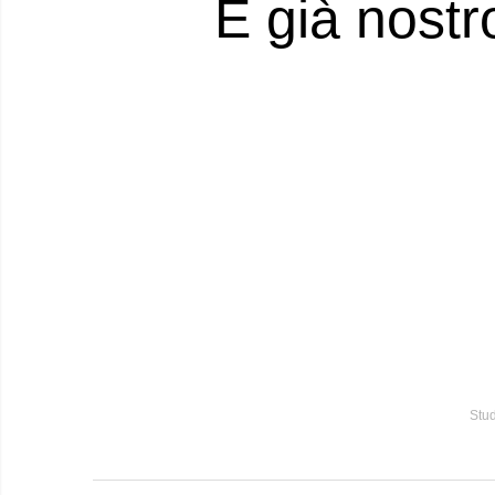
È già nostr
Stud