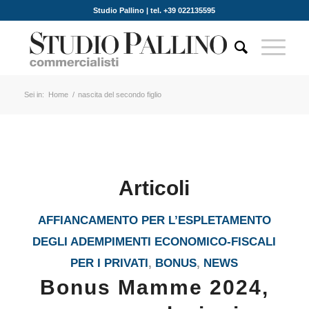
Studio Pallino | tel. +39 022135595
Sei in:
Home
/
nascita del secondo figlio
Articoli
AFFIANCAMENTO PER L’ESPLETAMENTO
DEGLI ADEMPIMENTI ECONOMICO-FISCALI
PER I PRIVATI
,
BONUS
,
NEWS
Bonus Mamme 2024,