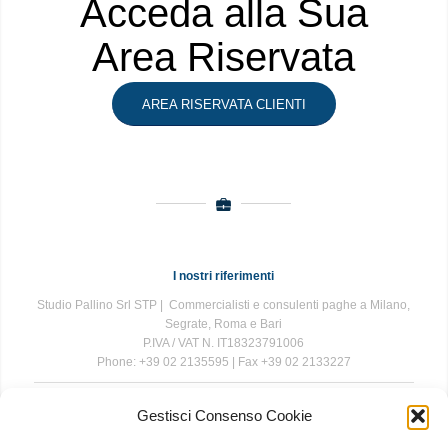
Acceda alla Sua
Area Riservata
AREA RISERVATA CLIENTI
I nostri riferimenti
Studio Pallino Srl STP | Commercialisti e consulenti paghe a Milano,
Segrate, Roma e Bari
P.IVA / VAT N. IT18323791006
Phone: +39 02 2135595 | Fax +39 02 2133227
Gestisci Consenso Cookie
The information contained in this website is for general information
purposes only. The information is provided by Studio Pallino and