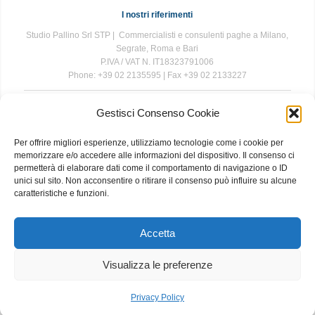
I nostri riferimenti
Studio Pallino Srl STP | Commercialisti e consulenti paghe a Milano,
Segrate, Roma e Bari
P.IVA / VAT N. IT18323791006
Phone: +39 02 2135595 | Fax +39 02 2133227
Gestisci Consenso Cookie
The information contained in this website is for general information
purposes only. The information is provided by Studio Pallino and
Per offrire migliori esperienze, utilizziamo tecnologie come i cookie per
while we endeavour to keep the information up to date and correct, we
memorizzare e/o accedere alle informazioni del dispositivo. Il consenso ci
make no representations or warranties of any kind, express or implied,
permetterà di elaborare dati come il comportamento di navigazione o ID
about the completeness, accuracy, reliability, suitability or availability
unici sul sito. Non acconsentire o ritirare il consenso può influire su alcune
with respect to the website or the information, products, services, or
caratteristiche e funzioni.
related graphics contained on the website for any purpose. Any
reliance you place on such information is therefore strictly at your own
risk.
Accetta
Visualizza le preferenze
About
|
Contact
|
Privacy and Cookie Policy
Privacy Policy