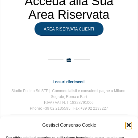
Acceda alla Sua
Area Riservata
AREA RISERVATA CLIENTI
I nostri riferimenti
Studio Pallino Srl STP | Commercialisti e consulenti paghe a Milano,
Segrate, Roma e Bari
P.IVA / VAT N. IT18323791006
Phone: +39 02 2135595 | Fax +39 02 2133227
Gestisci Consenso Cookie
The information contained in this website is for general information
purposes only. The information is provided by Studio Pallino and