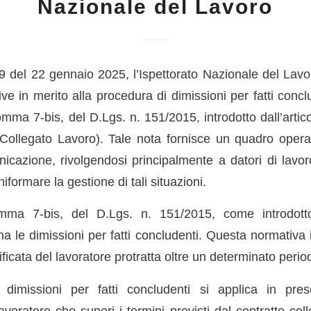
Nazionale del Lavoro
9 del 22 gennaio 2025, l’Ispettorato Nazionale del Lavor
ive in merito alla procedura di dimissioni per fatti conclu
comma 7-bis, del D.Lgs. n. 151/2015, introdotto dall’arti
Collegato Lavoro). Tale nota fornisce un quadro oper
icazione, rivolgendosi principalmente a datori di lavor
uniformare la gestione di tali situazioni.
omma 7-bis, del D.Lgs. n. 151/2015, come introdot
na le dimissioni per fatti concludenti. Questa normativa 
ificata del lavoratore protratta oltre un determinato perio
dimissioni per fatti concludenti si applica in pr
 lavoratore che superi i termini previsti dal contratto coll