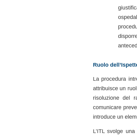
giustif
ospedal
procedur
disporr
anteced
Ruolo dell’Ispett
La procedura intr
attribuisce un ruo
risoluzione del 
comunicare preven
introduce un eleme
L’ITL svolge una 