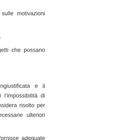
 sulle motivazioni
.
getti che possano
giustificata e il
l’impossibilità di
nsidera risolto per
essarie ulteriori
 fornisce adeguate