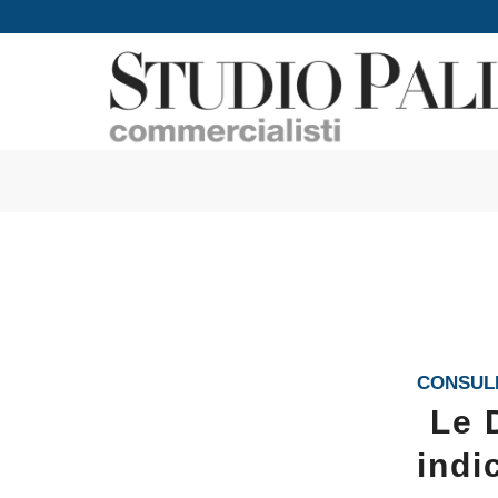
CONSULE
Le 
indi