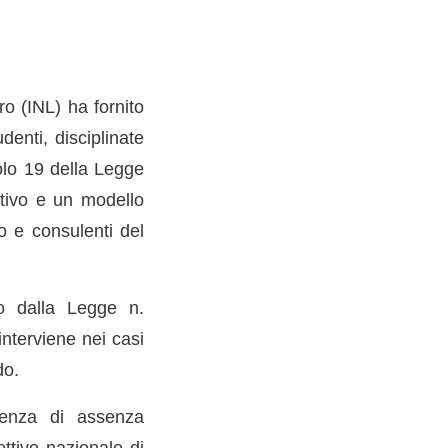
o (INL) ha fornito
denti, disciplinate
colo 19 della Legge
ativo e un modello
o e consulenti del
to dalla Legge n.
interviene nei casi
do.
esenza di assenza
ettivo nazionale di