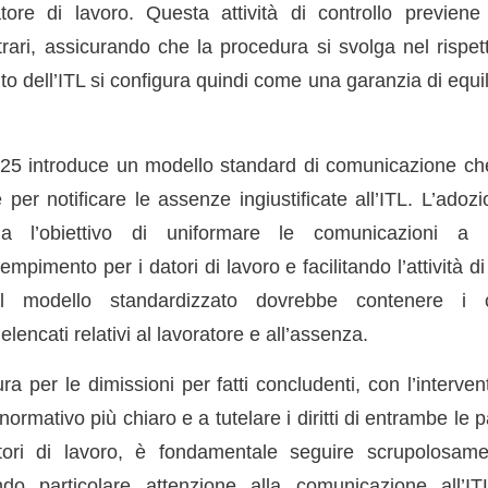
ore di lavoro. Questa attività di controllo previene
trari, assicurando che la procedura si svolga nel rispet
nto dell’ITL si configura quindi come una garanzia di equil
25 introduce un modello standard di comunicazione che 
 per notificare le assenze ingiustificate all’ITL. L’ado
ha l’obiettivo di uniformare le comunicazioni a li
empimento per i datori di lavoro e facilitando l’attività di
. Il modello standardizzato dovrebbe contenere i 
encati relativi al lavoratore e all’assenza.
 per le dimissioni per fatti concludenti, con l’interven
ormativo più chiaro e a tutelare i diritti di entrambe le p
tori di lavoro, è fondamentale seguire scrupolosam
ando particolare attenzione alla comunicazione all’IT