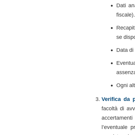
Dati an
fiscale).
Recapiti
se dispo
Data di 
Eventua
assenz
Ogni alt
Verifica da p
facoltà di av
accertamenti
l’eventuale p