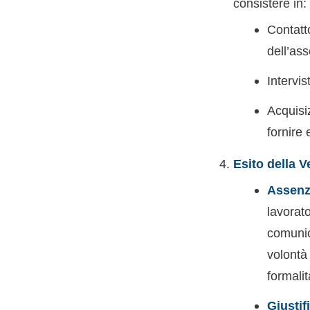
consistere in:
Contatt
dell’as
Intervi
Acquisi
fornire 
Esito della V
Assenz
lavorat
comunic
volontà
formali
Giustif