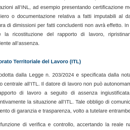
icazioni all’INL, ad esempio presentando certificazione 
iero o documentazione relativa a fatti imputabili al da
a di dimissioni per fatti concludenti non avrà effetto. In 
e la ricostituzione del rapporto di lavoro, ripristin
ente all’assenza.
orato Territoriale del Lavoro (ITL)
odotta dalla Legge n. 203/2024 e specificata dalla no
lo centrale all’ITL. Il datore di lavoro non può autonoma
rapporto di lavoro a seguito di assenza ingiustifica
tivamente la situazione all’ITL. Tale obbligo di comuni
nto di garanzia e trasparenza, volto a tutelare entrambe 
funzione di verifica e controllo, accertando la reale n