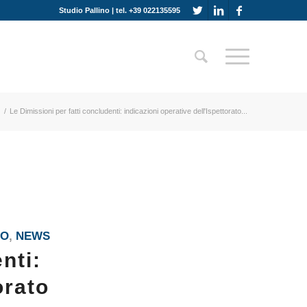
Studio Pallino | tel. +39 022135595
e
/
Le Dimissioni per fatti concludenti: indicazioni operative dell'Ispettorato...
RO
,
NEWS
nti:
orato