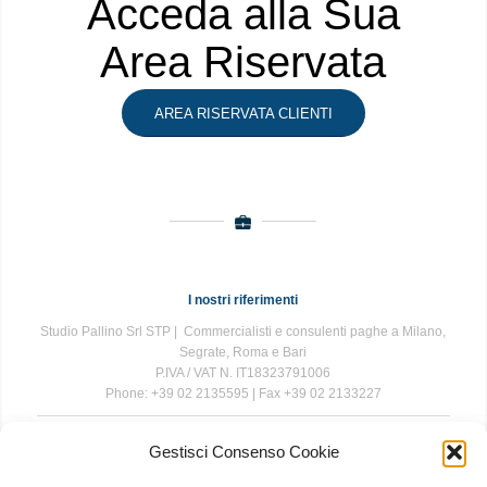
Acceda alla Sua
Area Riservata
AREA RISERVATA CLIENTI
I nostri riferimenti
Studio Pallino Srl STP | Commercialisti e consulenti paghe a Milano,
Segrate, Roma e Bari
P.IVA / VAT N. IT18323791006
Phone: +39 02 2135595 | Fax +39 02 2133227
Gestisci Consenso Cookie
The information contained in this website is for general information
purposes only. The information is provided by Studio Pallino and