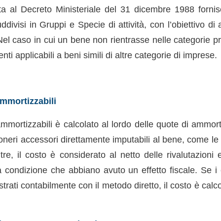
ta al Decreto Ministeriale del 31 dicembre 1988 fornisce
visi in Gruppi e Specie di attività, con l’obiettivo di a
 Nel caso in cui un bene non rientrasse nelle categorie p
ienti applicabili a beni simili di altre categorie di imprese.
mmortizzabili
 ammortizzabili è calcolato al lordo delle quote di ammo
oneri accessori direttamente imputabili al bene, come le
tre, il costo è considerato al netto delle rivalutazioni
a condizione che abbiano avuto un effetto fiscale. Se i 
trati contabilmente con il metodo diretto, il costo è calcol