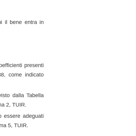
i il bene entra in
fficienti presenti
88, come indicato
isto dalla Tabella
ma 2, TUIR.
o essere adeguati
omma 5, TUIR.