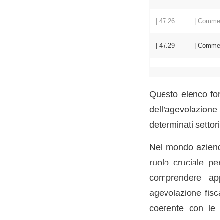
| 47.26 | Commercio a
| 47.29 | Commercio al
Questo elenco for
dell’agevolazion
determinati settor
Nel mondo azienda
ruolo cruciale per
comprendere appi
agevolazione fisc
coerente con le d