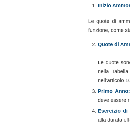
Inizio Ammo
Le quote di ammor
funzione, come sta
Quote di Am
Le quote sono
nella Tabell
nell’articolo
Primo Anno
deve essere r
Esercizio di
alla durata ef