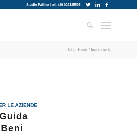
Studio Pallino | tel. +39 022135595
Sei in:
Home
/
Imprenditoria
ER LE AZIENDE
 Guida
 Beni