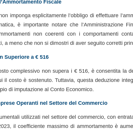
ll’Ammortamento Fiscale
on imponga esplicitamente l’obbligo di effettuare l’am
matica, è importante notare che l’Amministrazione Fi
ammortamenti non coerenti con i comportamenti contabi
, a meno che non si dimostri di aver seguito corretti princ
n Superiore a € 516
 costo complessivo non supera i € 516, è consentita la d
cui il costo è sostenuto. Tuttavia, questa deduzione int
cipio di imputazione al Conto Economico.
mprese Operanti nel Settore del Commercio
trumentali utilizzati nel settore del commercio, con entrat
 2023, il coefficiente massimo di ammortamento è aume