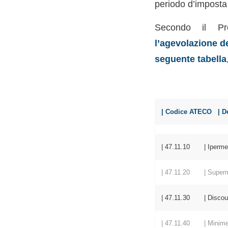
periodo d’imposta 
Secondo il Pro
l’agevolazione de
seguente tabella
| Codice AT
| 47.11.10 | Ipermer
| 47.11.20 | Superm
| 47.11.30 | Discount
| 47.11.40 | Minimercat