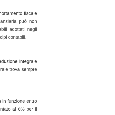
mortamento fiscale
nanziaria può non
li adottati negli
ipi contabili.
eduzione integrale
egrale trova sempre
a in funzione entro
ntato al 6% per il