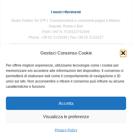
I nostri riferimenti
Studio Pallino Srl STP | Commercialisti e consulenti paghe a Milano,
Segrate, Roma e Bari
P.IVA / VAT N. IT18323791006
Phone: +39 02 2135595 | Fax +39 02 2133227
Gestisci Consenso Cookie
The information contained in this website is for general information
purposes only. The information is provided by Studio Pallino and
Per offrire migliori esperienze, utilizziamo tecnologie come i cookie per
while we endeavour to keep the information up to date and correct, we
memorizzare e/o accedere alle informazioni del dispositivo. Il consenso ci
make no representations or warranties of any kind, express or implied,
permetterà di elaborare dati come il comportamento di navigazione o ID
about the completeness, accuracy, reliability, suitability or availability
unici sul sito. Non acconsentire o ritirare il consenso può influire su alcune
with respect to the website or the information, products, services, or
caratteristiche e funzioni.
related graphics contained on the website for any purpose. Any
reliance you place on such information is therefore strictly at your own
risk.
Accetta
Visualizza le preferenze
About
|
Contact
|
Privacy and Cookie Policy
Privacy Policy