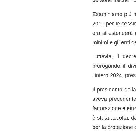
Esaminiamo più nel
2019 per le cession
ora si estenderà a
minimi e gli enti d
Tuttavia, il decr
prorogando il div
l’intero 2024, pre
Il presidente dell
aveva precedentem
fatturazione elett
è stata accolta, 
per la protezione d