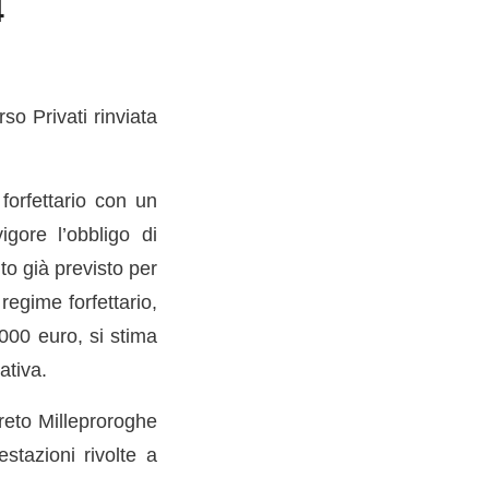
4
so Privati rinviata
forfettario con un
gore l’obbligo di
o già previsto per
 regime forfettario,
000 euro, si stima
ativa.
reto Milleproroghe
estazioni rivolte a