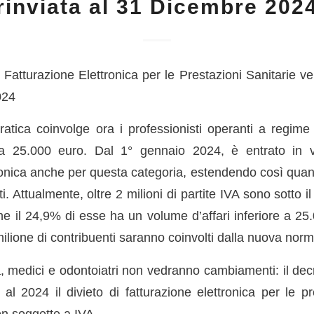
rinviata al 31 Dicembre 202
: Fatturazione Elettronica per le Prestazioni Sanitarie ver
024
ratica coinvolge ora i professionisti operanti a regime 
e a 25.000 euro. Dal 1° gennaio 2024, è entrato in vi
ronica anche per questa categoria, estendendo così quant
nti. Attualmente, oltre 2 milioni di partite IVA sono sotto il
e il 24,9% di esse ha un volume d’affari inferiore a 25.
lione di contribuenti saranno coinvolti dalla nuova norm
, medici e odontoiatri non vedranno cambiamenti: il dec
al 2024 il divieto di fatturazione elettronica per le pr
on soggette a IVA.