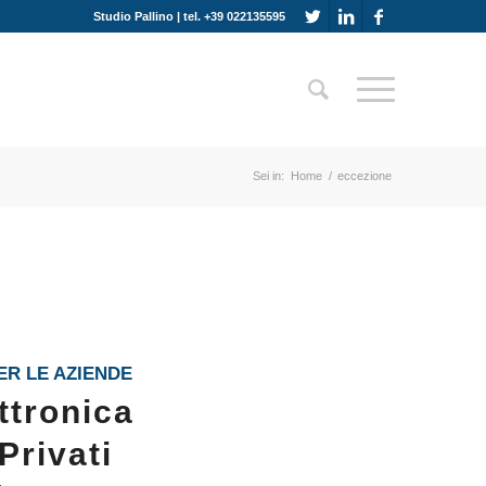
Studio Pallino | tel. +39 022135595
Sei in:
Home
/
eccezione
ER LE AZIENDE
ttronica
Privati