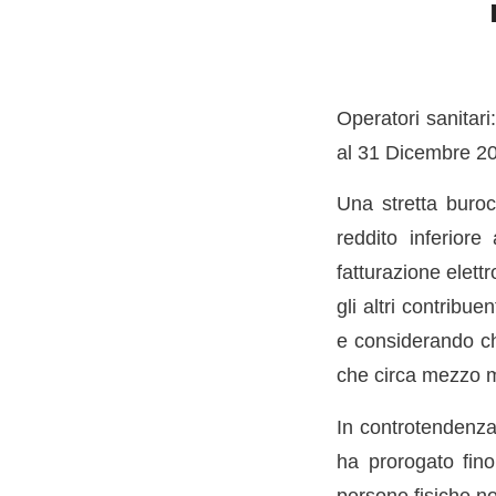
Operatori sanitari
al 31 Dicembre 2
Una stretta buroc
reddito inferior
fatturazione elett
gli altri contribue
e considerando ch
che circa mezzo mi
In controtendenza
ha prorogato fino 
persone fisiche n