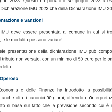
ugno 2023. Questo ha portato il 30 giugno 2023 a e
le Dichiarazione IMU 2023 che della Dichiarazione IMU 2
entazione e Sanzioni
 IMU deve essere presentata al comune in cui si tro
o, e le modalità possono variare!
ele presentazione della dichiarazione IMU può compor
tributo non versato, con un minimo di 50 euro per le o
edeltà.
 Operoso
’Economia e delle Finanze ha introdotto la possibili
anche oltre i canonici 90 giorni, offrendo un’interpreta
sto si basa sul fatto che la previsione secondo cui è r