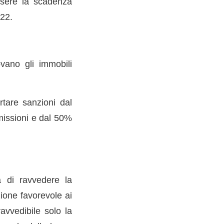
ssere la scadenza
022.
vano gli immobili
tare sanzioni dal
missioni e dal 50%
tà di ravvedere la
zione favorevole ai
avvedibile solo la