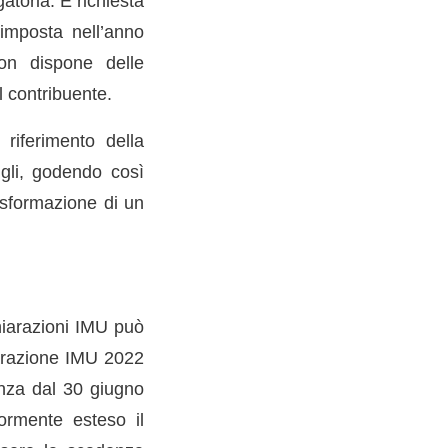
toria. È richiesta
’imposta nell’anno
on dispone delle
l contribuente.
riferimento della
igli, godendo così
asformazione di un
hiarazioni IMU può
iarazione IMU 2022
enza dal 30 giugno
ormente esteso il