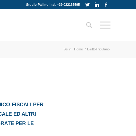
Studio Pallino | tel. +39 022135595
Sei in:
Home
/
DirittoTributario
ICO-FISCALI PER
CALE ED ALTRI
GRATE PER LE