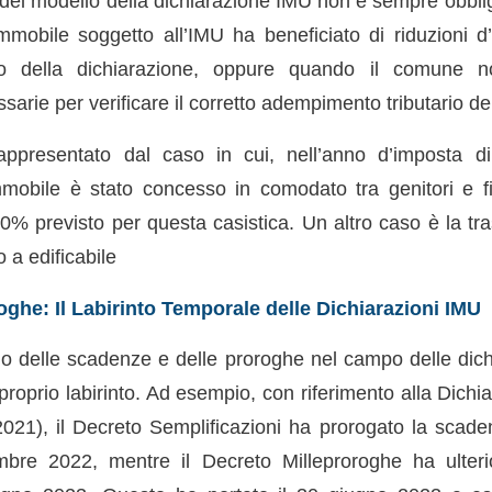
del modello della dichiarazione IMU non è sempre obbliga
’immobile soggetto all’IMU ha beneficiato di riduzioni d
to della dichiarazione, oppure quando il comune n
sarie per verificare il corretto adempimento tributario de
presentato dal caso in cui, nell’anno d’imposta di 
immobile è stato concesso in comodato tra genitori e f
50% previsto per questa casistica. Un altro caso è la tr
 a edificabile
ghe: Il Labirinto Temporale delle Dichiarazioni IMU
brio delle scadenze e delle proroghe nel campo delle dic
proprio labirinto. Ad esempio, con riferimento alla Dich
021), il Decreto Semplificazioni ha prorogato la scad
bre 2022, mentre il Decreto Milleproroghe ha ulteri